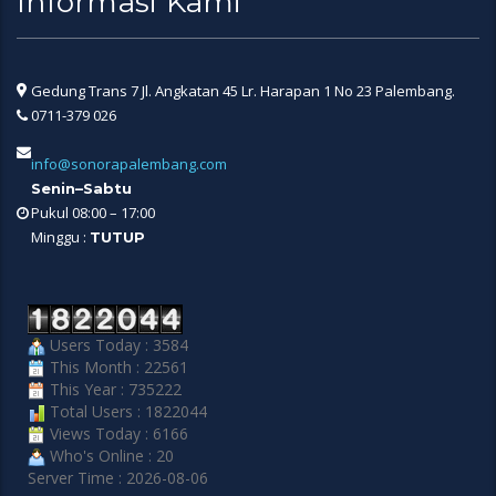
Informasi Kami
Gedung Trans 7 Jl. Angkatan 45 Lr. Harapan 1 No 23 Palembang.
0711-379 026
info@sonorapalembang.com
Senin–Sabtu
Pukul 08:00 – 17:00
Minggu :
TUTUP
Users Today : 3584
This Month : 22561
This Year : 735222
Total Users : 1822044
Views Today : 6166
Who's Online : 20
Server Time : 2026-08-06