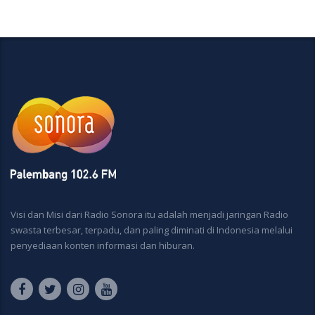
Visi dan Misi dari Radio Sonora itu adalah menjadi jaringan Radio
swasta terbesar, terpadu, dan paling diminati di Indonesia melalui
penyediaan konten informasi dan hiburan.