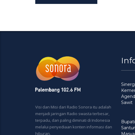
Inf
Siner
Kement
Agenda
Sawit
Visi dan Misi dari Radio Sonora itu adalah
menjadi jaringan Radio swasta terbesar,
terpadu, dan paling diminati di Indonesia
Bupati
melalui penyediaan konten informasi dan
Santu
hiburan.
Masya