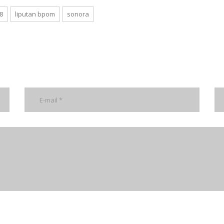
8
liputan bpom
sonora