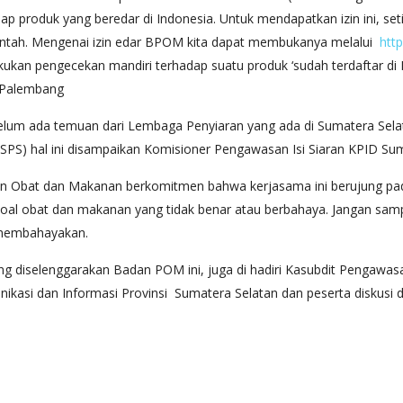
iap produk yang beredar di Indonesia. Untuk mendapatkan izin ini, se
intah. Mengenai izin edar BPOM kita dapat membukanya melalui
htt
akukan pengecekan mandiri terhadap suatu produk ‘sudah terdaftar d
 Palembang
 belum ada temuan dari Lembaga Penyiaran yang ada di Sumatera Sela
3SPS) hal ini disampaikan Komisioner Pengawasan Isi Siaran KPID Sum
n Obat dan Makanan berkomitmen bahwa kerjasama ini berujung pada
oal obat dan makanan yang tidak benar atau berbahaya. Jangan sa
u membahayakan.
ng diselenggarakan Badan POM ini, juga di hadiri Kasubdit Pengawa
ikasi dan Informasi Provinsi Sumatera Selatan dan peserta diskusi da