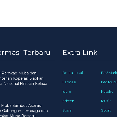
ormasi Terbaru
Extra Link
Berita Lokal
Biz&Mark
gi Pemkab Muba dan
erian Koperasi Siapkan
Farmasi
Info Mudi
 Nasional Hilirisasi Kelapa
Islam
Katolik
Kristen
Musik
 Muba Sambut Aspirasi
Sosial
Sport
n Gabungan Lembaga dan
rakat Muba Bersatu