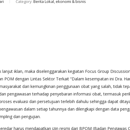
ari
Category:
Berita Lokal, ekonomi & bisnis
anjut iklan, maka diselenggarakan kegiatan Focus Group Discussio
 POM dengan Lintas Sektor Terkait “Dalam kesempatan ini Dra. Har
syarakat dari kemungkinan penggunaan obat yang salah, tidak tepat
an pengawasan terhadap penyebaran informasi obat, termasuk perikl
proses evaluasi dan persetujuan terlebih dahulu sehingga dapat ditay
pengawasan dalam setiap tahunnya dan dilengkapi dengan data peng
mpling dan pengujian.
beredar harus mendapatkan izin resmi dari BPOM (Badan Pengawas O