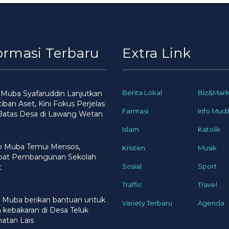
ormasi Terbaru
Extra Link
Berita Lokal
Biz&Mark
 Muba Syafaruddin Lanjutkan
iban Aset, Kini Fokus Perjelas
Farmasi
Info Mudi
 Batas Desa di Lawang Wetan
Islam
Katolik
 Muba Temui Mensos,
Kristen
Musik
pat Pembangunan Sekolah
Sosial
Sport
t
Traffic
Travel
 Muba berikan bantuan untuk
Variety Terbaru
Agenda
 kebakaran di Desa Teluk
atan Lais