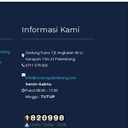
Informasi Kami
eting
Gedung Trans 7 Jl. Angkatan 45 Lr.
Harapan 1 No 23 Palembang.
k
0711-379 026
info@sonorapalembang.com
Senin–Sabtu
Pukul 08:00 – 17:00
Minggu :
TUTUP
Users Today : 2538