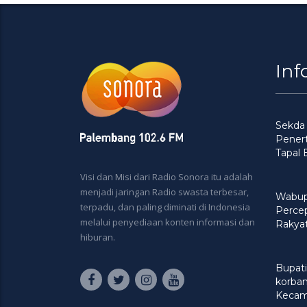
Inf
Sekda
Penert
Tapal
Visi dan Misi dari Radio Sonora itu adalah
menjadi jaringan Radio swasta terbesar,
Wabup
terpadu, dan paling diminati di Indonesia
Perce
melalui penyediaan konten informasi dan
Rakya
hiburan.
Bupati
korban
Kecam