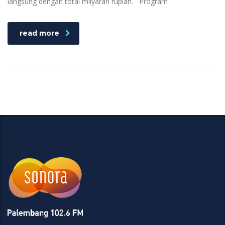
langsung dengan total milyaran rupiah. Program
read more