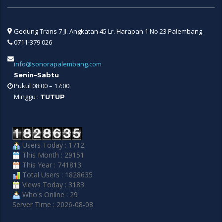
Gedung Trans 7 Jl. Angkatan 45 Lr. Harapan 1 No 23 Palembang.
0711-379 026
info@sonorapalembang.com
Senin–Sabtu
Pukul 08:00 – 17:00
Minggu :
TUTUP
Users Today : 1712
This Month : 29151
This Year : 741813
Total Users : 1828635
Views Today : 3183
Who's Online : 29
Server Time : 2026-08-08