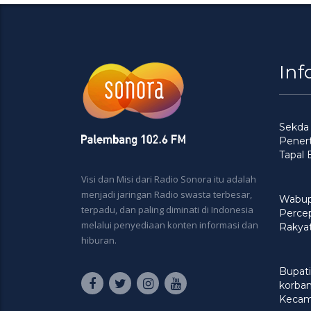
Inf
Sekda
Penert
Tapal
Visi dan Misi dari Radio Sonora itu adalah
menjadi jaringan Radio swasta terbesar,
Wabup
terpadu, dan paling diminati di Indonesia
Perce
melalui penyediaan konten informasi dan
Rakya
hiburan.
Bupati
korban
Kecam