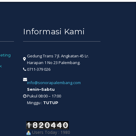
Informasi Kami
eting
Gedung Trans 7 Jl. Angkatan 45 Lr.
Harapan 1 No 23 Palembang.
k
0711-379 026
info@sonorapalembang.com
Senin–Sabtu
Pukul 08:00 – 17:00
Minggu :
TUTUP
Users Today : 1980