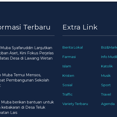
ormasi Terbaru
Extra Link
Berita Lokal
Biz&Mark
 Muba Syafaruddin Lanjutkan
iban Aset, Kini Fokus Perjelas
Farmasi
Info Mudi
 Batas Desa di Lawang Wetan
Islam
Katolik
 Muba Temui Mensos,
Kristen
Musik
pat Pembangunan Sekolah
Sosial
Sport
t
Traffic
Travel
 Muba berikan bantuan untuk
Variety Terbaru
Agenda
 kebakaran di Desa Teluk
atan Lais