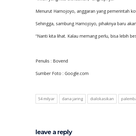
Menurut Harnojoyo, anggaran yang pemerintah kot
Sehingga, sambung Harnojoyo, pihaknya baru akan 
“Nanti kita lihat. Kalau memang perlu, bisa lebih b
Penulis : Bovend
Sumber Foto : Google.com
54 milyar
dana jaring
dialokasikan
palemb
leave a reply