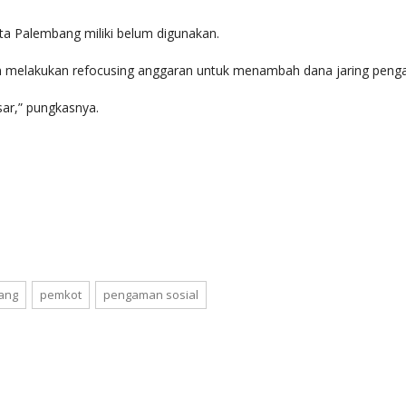
a Palembang miliki belum digunakan.
melakukan refocusing anggaran untuk menambah dana jaring pengaman
esar,” pungkasnya.
ang
pemkot
pengaman sosial