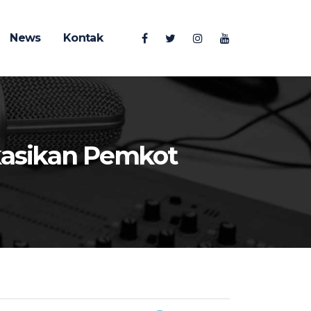
News
Kontak
okasikan Pemkot