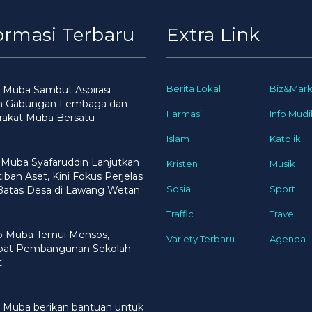
ormasi Terbaru
Extra Link
Berita Lokal
Biz&Mark
 Muba Sambut Aspirasi
n Gabungan Lembaga dan
Farmasi
Info Mudi
rakat Muba Bersatu
Islam
Katolik
 Muba Syafaruddin Lanjutkan
Kristen
Musik
iban Aset, Kini Fokus Perjelas
Sosial
Sport
 Batas Desa di Lawang Wetan
Traffic
Travel
 Muba Temui Mensos,
Variety Terbaru
Agenda
pat Pembangunan Sekolah
t
 Muba berikan bantuan untuk