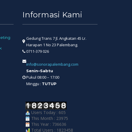
Informasi Kami
eting
Gedung Trans 7 Jl. Angkatan 45 Lr.
Harapan 1 No 23 Palembang.
k
0711-379 026
info@sonorapalembang.com
Senin–Sabtu
Pukul 08:00 – 17:00
Minggu :
TUTUP
Users Today : 605
This Month : 23975
This Year : 736636
Total Users : 1823458