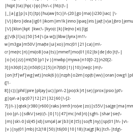
|hi(pt|ta)|hp( i|ip)|hs\-c|ht(c(\-|
|_|a|g|p|s|t)|tp)|hu(aw|tc)|i\-(20|go|ma)|i230|iac( |\-
|\/)|ibro|idea|ig01|ikom|im1k|inno|ipaq|iris|ja(t|v)a|jbro|jemu|
|\/)|klon|kpt |kwc\-|kyo(c|k)|le(no|xi)|lg(
g|\/(k|l|u)|50|54|\-[a-w])|libw|lynx|m1\-
w|m3ga|m50\/|ma(te|ui|xo)|mc(01|21|ca)|m\-
cr|me(rc|ri)|mi(o8|oa|ts)|mmef|mo(01|02|bi|de|do|t(\-|
|o|v)|zz)|mt(50|p1|v )|mwbp|mywa|n10[0-2]|n20[2-
3]|n30(0|2)|n50(0|2|5)|n7(0(0|1)|10)|ne((c|m)\-
|on|tf|wf|wg|wt)|nok(6|i)|nzph|o2im|op(ti|wv)|oran|owg1|p8
([1-
8]|c))|phil|pire|pl(ay|uc)|pn\-2|po(ck|rt|se)|prox|psio|pt\-
g|qa\-a|qc(07|12|21|32|60|\-[2-
7]|i\-)|qtek|r380|r600|raks|rim9|ro(ve|zo)|s55\/|sa(ge|ma|m
|oo|p\-)|sdk\/|se(c(\-|0|1)|47|mc|nd|ri)|sgh\-|shar|sie(\-
|m)|sk\-0|sl(45|id)|sm(al|ar|b3|it|t5)|so(ft|ny)|sp(01|h\-|v\-
|v )|sy(01|mb)|t2(18|50)|t6(00|10|18)|ta(gt|lk)|tcl\-|tdg\-