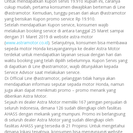
Untuk mendapatkan Kupon servis 19.910 Rupiah ini, caranya
cukup mudah, pertama konsumen diwajibkan berteman di Line
@astramotor. Kemudian, tunggu pesan dari akun @astramotor
yang berisikan Kupon promo service Rp 19.910.
Setelah mendapatkan Kupon service, konsumen wajib
melakukan booking service di antara tanggal 25 Maret sampai
dengan 31 Maret 2019 di website astra motor
(
www.astramotor.co.id
). Selanjutnya, konsumen bisa membawa
sepeda motor Honda kesayangannya ke dealer Astra Motor
terdekat untuk mendapatkan layanan sesuai dengan hari dan
waktu booking yang telah dipilih sebelumnya. Kupon Servis yang
di dapatkan di Line @astramotor, wajib ditunjukkan kepada
Service Advisor saat melakukan service.
Di Official Line @astramotor, pelanggan tidak hanya akan
mendapatkan informasi seputar sepada motor Honda, namun
juga akan dapat menikmati promo – promo menarik yang
diberikan Astra Motor.
Sejauh ini dealer Astra Motor memiliki 167 jaringan penjualan di
seluruh Indonesia, dimana 126 sudah dilengkapi oleh fasilitas
AHASS dengan mekanik yang mumpuni. Promo ini berlangsung
di seluruh dealer Astra Motor yang sudah dilengkapi oleh
fasilitas AHASS yang tersedia di 21 Propinsi. Untuk mengetahui
dimana lokasi tepatnya, konsumen bisa mengunjungi website