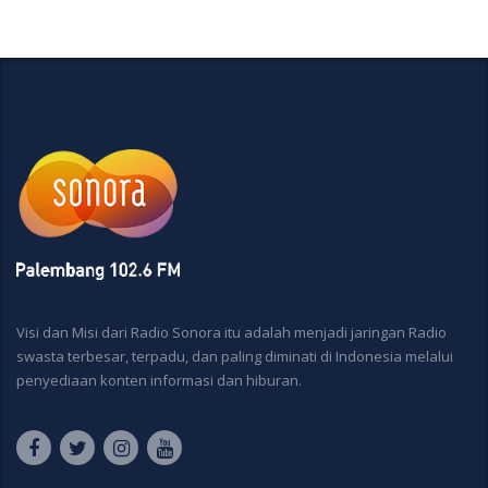
Visi dan Misi dari Radio Sonora itu adalah menjadi jaringan Radio
swasta terbesar, terpadu, dan paling diminati di Indonesia melalui
penyediaan konten informasi dan hiburan.