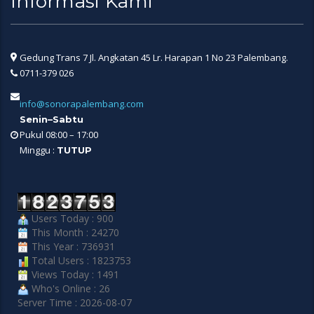
Informasi Kami
Gedung Trans 7 Jl. Angkatan 45 Lr. Harapan 1 No 23 Palembang.
0711-379 026
info@sonorapalembang.com
Senin–Sabtu
Pukul 08:00 – 17:00
Minggu :
TUTUP
Users Today : 900
This Month : 24270
This Year : 736931
Total Users : 1823753
Views Today : 1491
Who's Online : 26
Server Time : 2026-08-07