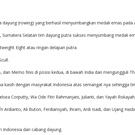
 dayung (rowing) yang berhasil menyumbangkan medali emas pada A
ng, Sumatera Selatan tim dayung putra sukses menyumbang medali em
weight Eight atau ringan delapan putra.
cull.
 dan Memo finis di posisi kedua, di bawah India dan mengungguli Tha
ma kasih dengan masyrakat Indonesia atas semangat nya sehingga ti
lsea Corputty, Wa Ode Fitri Rahmanjani, Julianti, dan Yayah Rokayah
i Ardianto, Ali Buton, Ferdiansyah, Ihram, Ardi Isadi, dan Ujang Hasb
 Indonesia dari cabang dayung.