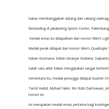
Kabar membanggakan datang dari cabang olahraga
Bertanding di Jakabaring Sports Center, Palemba
medali emas itu didapatkan dari nomor Men’s Light
Medali perak didapat dari nomor Men’s Quadruple S
Kakan Kusmana, Edwin Ginanjar Rudiana, Sulpianto,
Salah satu atlet Edwin mengatakan sangat berteri
Sementara itu, medali perunggu didapat kuartet Che
Tanzil Hadid, Muhad Yakin, Rio Rizki Darmawan, Jefr
nomor ini.
Ini merupakan medali emas pertama bagi kontingen