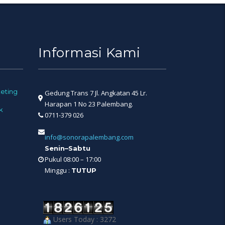
Informasi Kami
eting
Gedung Trans 7 Jl. Angkatan 45 Lr.
Harapan 1 No 23 Palembang.
k
0711-379 026
info@sonorapalembang.com
Senin–Sabtu
Pukul 08:00 – 17:00
Minggu :
TUTUP
Users Today : 3272