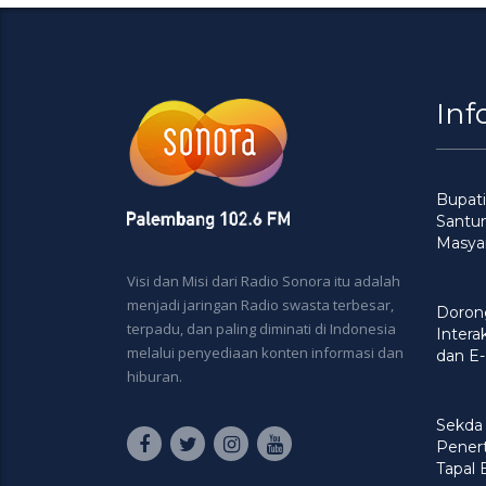
Inf
Bupati
Santu
Masya
Visi dan Misi dari Radio Sonora itu adalah
menjadi jaringan Radio swasta terbesar,
Doron
terpadu, dan paling diminati di Indonesia
Intera
melalui penyediaan konten informasi dan
dan E-
hiburan.
Sekda
Penert
Tapal