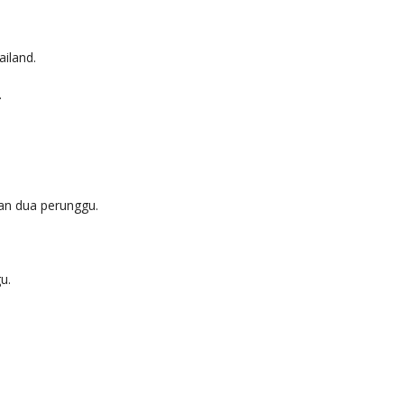
iland.
.
dan dua perunggu.
u.