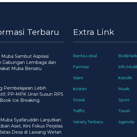
ormasi Terbaru
Extra Link
Berita Lokal
Biz&Mark
 Muba Sambut Aspirasi
n Gabungan Lembaga dan
Farmasi
Info Mudi
rakat Muba Bersatu
Islam
Katolik
g Pembelajaran Lebih
Kristen
Musik
ktif, PP-MPK Unsri Susun RPS
Sosial
Sport
Book Ice Breaking
Traffic
Travel
 Muba Syafaruddin Lanjutkan
Variety Terbaru
Agenda
iban Aset, Kini Fokus Perjelas
 Batas Desa di Lawang Wetan