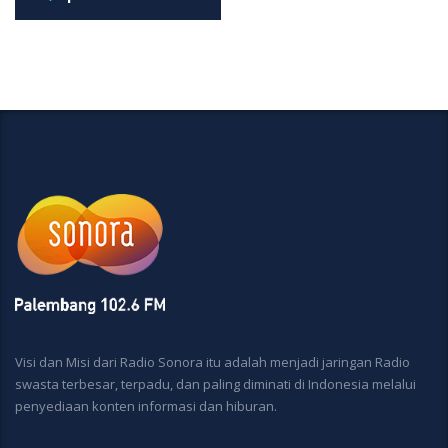
Visi dan Misi dari Radio Sonora itu adalah menjadi jaringan Radio
swasta terbesar, terpadu, dan paling diminati di Indonesia melalui
penyediaan konten informasi dan hiburan.