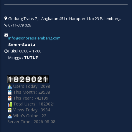
Gedung Trans 7 Jl. Angkatan 45 Lr. Harapan 1 No 23 Palembang.
0711-379 026
info@sonorapalembang.com
Senin–Sabtu
Pukul 08:00 – 17:00
Minggu :
TUTUP
Users Today : 2098
This Month : 29538
This Year : 742199
Total Users : 1829021
Views Today : 3934
Who's Online : 22
Server Time : 2026-08-08