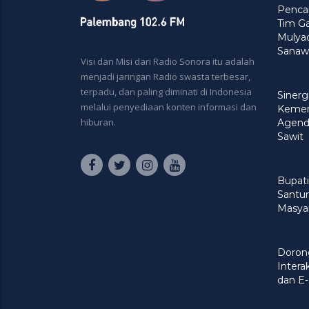
Pencar
Tim G
Mulya
Sanaw
Visi dan Misi dari Radio Sonora itu adalah
menjadi jaringan Radio swasta terbesar,
terpadu, dan paling diminati di Indonesia
Siner
melalui penyediaan konten informasi dan
Kement
hiburan.
Agenda
Sawit
Bupati
Santu
Masya
Doron
Intera
dan E-