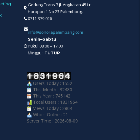
eting
Gedung Trans 7 Jl. Angkatan 45 Lr.
Harapan 1 No 23 Palembang.
k
0711-379 026
info@sonorapalembang.com
Senin–Sabtu
Pukul 08:00 – 17:00
Minggu :
TUTUP
Users Today : 1552
This Month : 32480
This Year : 745142
Total Users : 1831964
Views Today : 2804
Who's Online : 21
Server Time : 2026-08-09