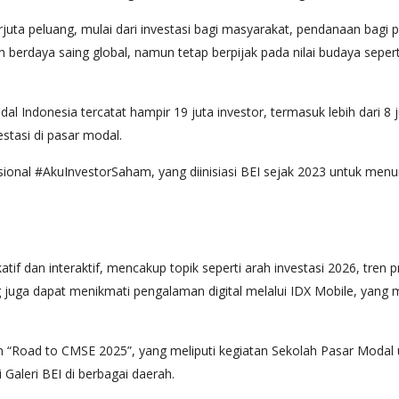
ta peluang, mulai dari investasi bagi masyarakat, pendanaan bagi
erdaya saing global, namun tetap berpijak pada nilai budaya seperti 
l Indonesia tercatat hampir 19 juta investor, termasuk lebih dari 8 j
stasi di pasar modal.
ional #AkuInvestorSaham, yang diinisiasi BEI sejak 2023 untuk men
if dan interaktif, mencakup topik seperti arah investasi 2026, tren
g juga dapat menikmati pengalaman digital melalui IDX Mobile, yan
 “Road to CMSE 2025”, yang meliputi kegiatan Sekolah Pasar Modal
Galeri BEI di berbagai daerah.