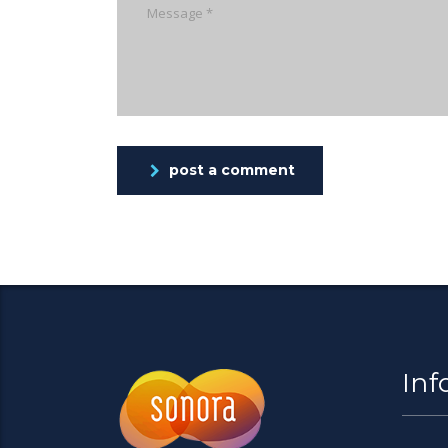
post a comment
Inf