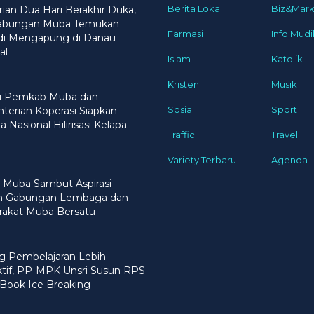
Berita Lokal
Biz&Mark
ian Dua Hari Berakhir Duka,
abungan Muba Temukan
Farmasi
Info Mudi
di Mengapung di Danau
al
Islam
Katolik
Kristen
Musik
gi Pemkab Muba dan
Sosial
Sport
erian Koperasi Siapkan
 Nasional Hilirisasi Kelapa
Traffic
Travel
Variety Terbaru
Agenda
 Muba Sambut Aspirasi
n Gabungan Lembaga dan
rakat Muba Bersatu
g Pembelajaran Lebih
ktif, PP-MPK Unsri Susun RPS
Book Ice Breaking