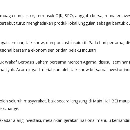
mbaga dan sektor, termasuk OJK, SRO, anggota bursa, manajer inves
rsebut turut menghadirkan produk lokal unggulan sebagai bentuk 
agai seminar, talk show, dan podcast inspiratif. Pada hari pertama
ional bersama ekonom senior dan pelaku industri.
duk Wakaf Berbasis Saham bersama Menteri Agama, disusul seminar
iyah. Acara juga dimeriahkan oleh talk show bersama investor indivi
 oleh seluruh masyarakat, baik secara langsung di Main Hall BEI mau
kexchange.
r ajang investasi, melainkan gerakan nasional menuju kemandirian