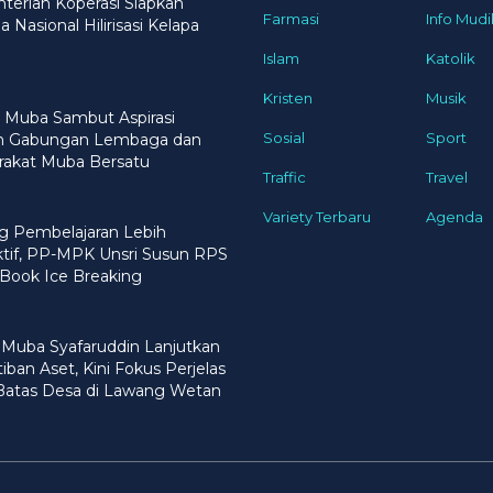
erian Koperasi Siapkan
Farmasi
Info Mudi
 Nasional Hilirisasi Kelapa
Islam
Katolik
Kristen
Musik
 Muba Sambut Aspirasi
Sosial
Sport
n Gabungan Lembaga dan
rakat Muba Bersatu
Traffic
Travel
Variety Terbaru
Agenda
g Pembelajaran Lebih
ktif, PP-MPK Unsri Susun RPS
Book Ice Breaking
 Muba Syafaruddin Lanjutkan
iban Aset, Kini Fokus Perjelas
 Batas Desa di Lawang Wetan