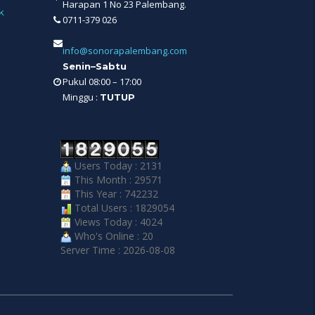
Harapan 1 No 23 Palembang.
k
0711-379 026
info@sonorapalembang.com
Senin–Sabtu
Pukul 08:00 – 17:00
Minggu :
TUTUP
Users Today : 2131
This Month : 29571
This Year : 742232
Total Users : 1829054
Views Today : 4024
Who's Online : 20
Server Time : 2026-08-08