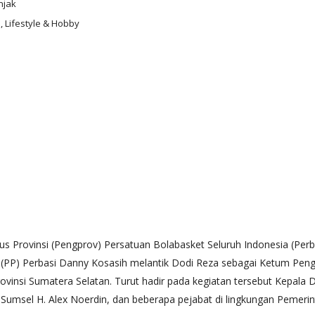
njak
i, Lifestyle & Hobby
urus Provinsi (Pengprov) Persatuan Bolabasket Seluruh Indonesia (Per
P) Perbasi Danny Kosasih melantik Dodi Reza sebagai Ketum Pengpro
vinsi Sumatera Selatan. Turut hadir pada kegiatan tersebut Kepala
sel H. Alex Noerdin, dan beberapa pejabat di lingkungan Pemerint