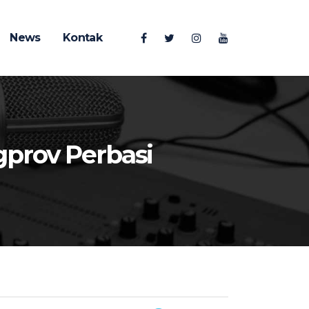
News
Kontak
gprov Perbasi