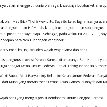
a dalam menggeluti dunia olahraga, khususnya bolabasket, merupakan 
jak oleh Mas Erick Thohir waktu itu. Saya itu kalau lagi, misalnya ac
gak usah ngomongin HIPMI-lah, kita gak usah ngomongin soal pengusa
sket di pusat, dan saya diajak. Sehingga, pada waktu itu 2008-2009, 
 hadapan para tamu undangan yang hadir.
 Sumsel kali ini, diisi oleh wajah-wajah lama dan baru.
si pengurus provinsi Perbasi Sumsel di antaranya Beni Hernedi yan
 juga sebagai Ketua Umum Federasi Panjat Tebing Indonesia Sumater
Wakil Bupati Musi Banyuasin). Beliau ini Ketua Umum Federasi Panjat
asal dari Muba yang meraih medali emas Asian Games, si Inayah dari 
wajah baru yang mengisi posisi Bendahara Umum Pengpro Perbasi S