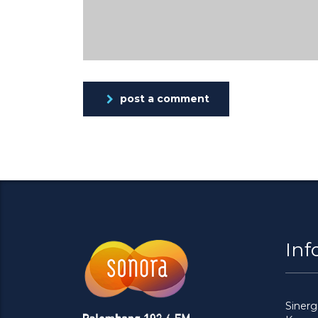
post a comment
Inf
Siner