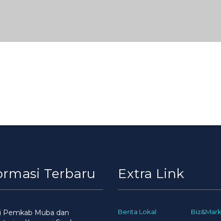
ormasi Terbaru
Extra Link
Berita Lokal
Biz&Mark
gi Pemkab Muba dan