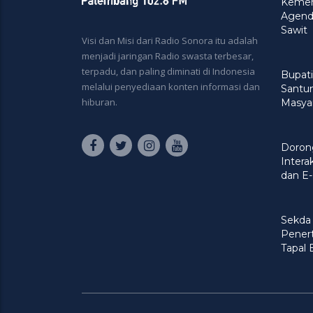
Kement
Agenda
Sawit
Visi dan Misi dari Radio Sonora itu adalah
menjadi jaringan Radio swasta terbesar,
terpadu, dan paling diminati di Indonesia
Bupati
melalui penyediaan konten informasi dan
Santu
hiburan.
Masya
Doron
Intera
dan E-
Sekda
Penert
Tapal