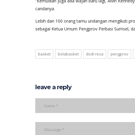
“Kemudian juga ada wajah baru lagi, Alvin Kenned
candanya.
Lebih dari 100 orang tamu undangan mengikuti pros
sebagai Ketua Umum Pengprov Perbasi Sumsel, dan
basket
bolabasket
dodi reza
pengprov
leave a reply