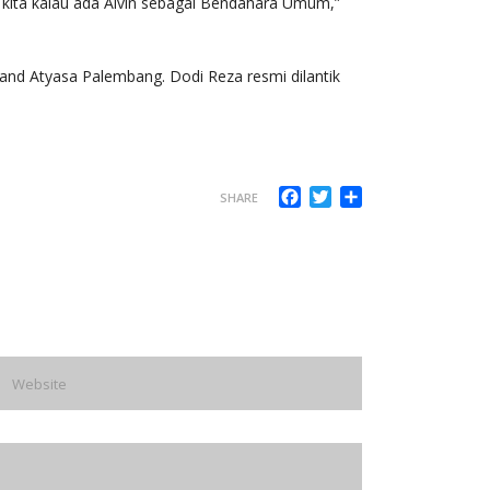
 kita kalau ada Alvin sebagai Bendahara Umum,”
rand Atyasa Palembang. Dodi Reza resmi dilantik
Facebook
Twitter
Share
SHARE