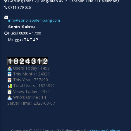
Gedung Trans 7 Jl. Angkatan 45 Lr. Harapan 1 No 23 Palembang.
0711-379 026
info@sonorapalembang.com
Senin–Sabtu
Pukul 08:00 – 17:00
Minggu :
TUTUP
Users Today : 1459
This Month : 24829
This Year : 737490
Total Users : 1824312
Views Today : 2372
Who's Online : 14
Server Time : 2026-08-07
Copyright © 2021 Sonora FM Palembang. By
Kristiono Sudirno