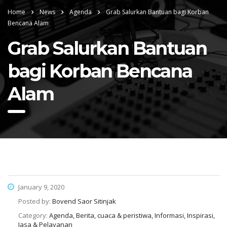
Home
News
Agenda
Grab Salurkan Bantuan bagi Korban
Bencana Alam
Grab Salurkan Bantuan
bagi Korban Bencana
Alam
January 9, 2020
Posted by:
Bovend Saor Sitinjak
Category:
Agenda, Berita, cuaca & peristiwa, Informasi, Inspirasi,
Jasa & Pelayanan