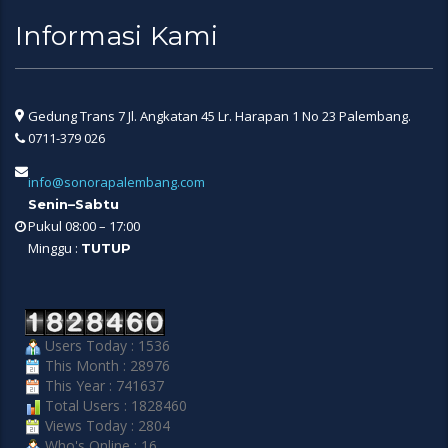
Informasi Kami
Gedung Trans 7 Jl. Angkatan 45 Lr. Harapan 1 No 23 Palembang.
0711-379 026
info@sonorapalembang.com
Senin–Sabtu
Pukul 08:00 – 17:00
Minggu :
TUTUP
Users Today : 1536
This Month : 28976
This Year : 741637
Total Users : 1828460
Views Today : 2804
Who's Online : 16