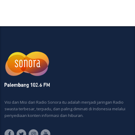
Visi dan Misi dari Radio Sonora itu adalah menjadi jaringan Radio
swasta terbesar, terpadu, dan paling diminati di Indonesia melalui
penyediaan konten informasi dan hiburan.