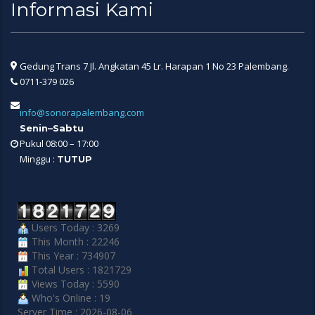
Informasi Kami
Gedung Trans 7 Jl. Angkatan 45 Lr. Harapan 1 No 23 Palembang.
0711-379 026
info@sonorapalembang.com
Senin–Sabtu
Pukul 08:00 – 17:00
Minggu :
TUTUP
Users Today : 3269
This Month : 22246
This Year : 734907
Total Users : 1821729
Views Today : 5590
Who's Online : 19
Server Time : 2026-08-06