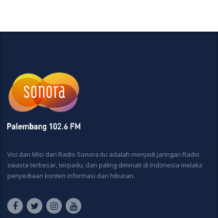
Visi dan Misi dari Radio Sonora itu adalah menjadi jaringan Radio
swasta terbesar, terpadu, dan paling diminati di Indonesia melalui
penyediaan konten informasi dan hiburan.