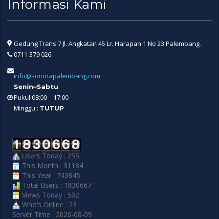
Informasi Kami
Gedung Trans 7 Jl. Angkatan 45 Lr. Harapan 1 No 23 Palembang.
0711-379 026
info@sonorapalembang.com
Senin–Sabtu
Pukul 08:00 – 17:00
Minggu :
TUTUP
Users Today : 255
This Month : 31184
This Year : 743845
Total Users : 1830667
Views Today : 502
Who's Online : 23
Server Time : 2026-08-09