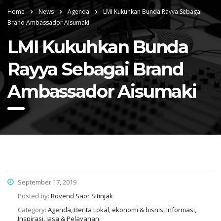
Home
News
Agenda
LMI Kukuhkan Bunda Rayya Sebagai
Brand Ambassador Aisumaki
LMI Kukuhkan Bunda
Rayya Sebagai Brand
Ambassador Aisumaki
September 17, 2019
Posted by:
Bovend Saor Sitinjak
Category:
Agenda, Berita Lokal, ekonomi & bisnis, Informasi,
Inspirasi, Jasa & Pelayanan