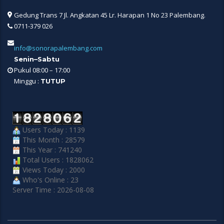
Gedung Trans 7 Jl. Angkatan 45 Lr. Harapan 1 No 23 Palembang.
0711-379 026
info@sonorapalembang.com
Senin–Sabtu
Pukul 08:00 – 17:00
Minggu :
TUTUP
Users Today : 1139
This Month : 28579
This Year : 741240
Total Users : 1828062
Views Today : 2000
Who's Online : 23
Server Time : 2026-08-08