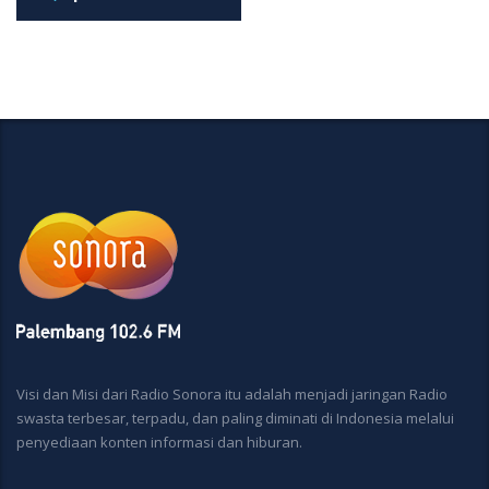
Visi dan Misi dari Radio Sonora itu adalah menjadi jaringan Radio
swasta terbesar, terpadu, dan paling diminati di Indonesia melalui
penyediaan konten informasi dan hiburan.