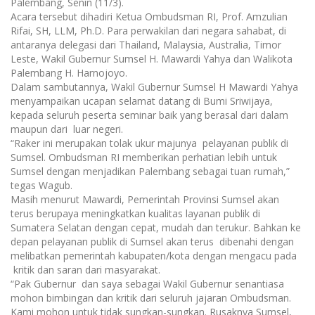
Palembang, Senin (11/3).
Acara tersebut dihadiri Ketua Ombudsman RI, Prof. Amzulian
Rifai, SH, LLM, Ph.D. Para perwakilan dari negara sahabat, di
antaranya delegasi dari Thailand, Malaysia, Australia, Timor
Leste, Wakil Gubernur Sumsel H. Mawardi Yahya dan Walikota
Palembang H. Harnojoyo.
Dalam sambutannya, Wakil Gubernur Sumsel H Mawardi Yahya
menyampaikan ucapan selamat datang di Bumi Sriwijaya,
kepada seluruh peserta seminar baik yang berasal dari dalam
maupun dari luar negeri.
“Raker ini merupakan tolak ukur majunya pelayanan publik di
Sumsel. Ombudsman RI memberikan perhatian lebih untuk
Sumsel dengan menjadikan Palembang sebagai tuan rumah,”
tegas Wagub.
Masih menurut Mawardi, Pemerintah Provinsi Sumsel akan
terus berupaya meningkatkan kualitas layanan publik di
Sumatera Selatan dengan cepat, mudah dan terukur. Bahkan ke
depan pelayanan publik di Sumsel akan terus dibenahi dengan
melibatkan pemerintah kabupaten/kota dengan mengacu pada
kritik dan saran dari masyarakat.
“Pak Gubernur dan saya sebagai Wakil Gubernur senantiasa
mohon bimbingan dan kritik dari seluruh jajaran Ombudsman.
Kami mohon untuk tidak sungkan-sungkan. Rusaknya Sumsel,