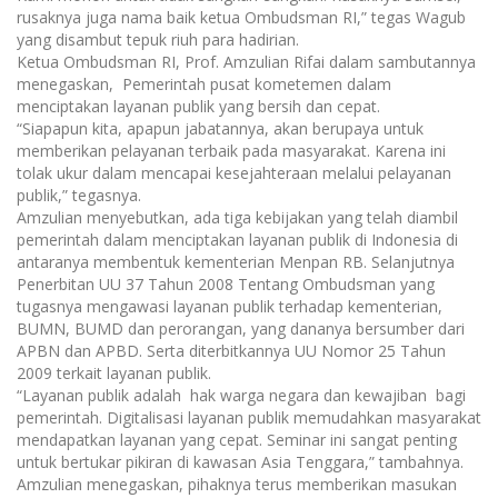
rusaknya juga nama baik ketua Ombudsman RI,” tegas Wagub
yang disambut tepuk riuh para hadirian.
Ketua Ombudsman RI, Prof. Amzulian Rifai dalam sambutannya
menegaskan, Pemerintah pusat kometemen dalam
menciptakan layanan publik yang bersih dan cepat.
“Siapapun kita, apapun jabatannya, akan berupaya untuk
memberikan pelayanan terbaik pada masyarakat. Karena ini
tolak ukur dalam mencapai kesejahteraan melalui pelayanan
publik,” tegasnya.
Amzulian menyebutkan, ada tiga kebijakan yang telah diambil
pemerintah dalam menciptakan layanan publik di Indonesia di
antaranya membentuk kementerian Menpan RB. Selanjutnya
Penerbitan UU 37 Tahun 2008 Tentang Ombudsman yang
tugasnya mengawasi layanan publik terhadap kementerian,
BUMN, BUMD dan perorangan, yang dananya bersumber dari
APBN dan APBD. Serta diterbitkannya UU Nomor 25 Tahun
2009 terkait layanan publik.
“Layanan publik adalah hak warga negara dan kewajiban bagi
pemerintah. Digitalisasi layanan publik memudahkan masyarakat
mendapatkan layanan yang cepat. Seminar ini sangat penting
untuk bertukar pikiran di kawasan Asia Tenggara,” tambahnya.
Amzulian menegaskan, pihaknya terus memberikan masukan