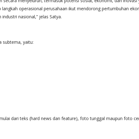
 secara menyeluruh, termasuk potensi sosial, ekonomi, dan inovasi
langkah operasional perusahaan ikut mendorong pertumbuhan ekon
ustri nasional,” jelas Satya.
a subtema, yaitu:
ulai dari teks (hard news dan feature), foto tunggal maupun foto cer