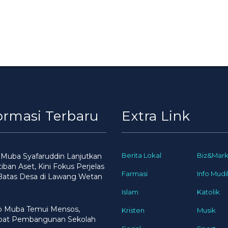
ormasi Terbaru
Extra Link
Berita Lokal
Biz&Mark
 Muba Syafaruddin Lanjutkan
iban Aset, Kini Fokus Perjelas
Farmasi
Info Mudi
 Batas Desa di Lawang Wetan
Islam
Katolik
 Muba Temui Mensos,
Kristen
Musik
pat Pembangunan Sekolah