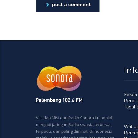
post a comment
Inf
Sekda
Penert
Tapal
Visi dan Misi dari Radio Sonora itu adalah
menjadi jaringan Radio swasta terbesar,
Wabup
terpadu, dan paling diminati di Indonesia
Perce