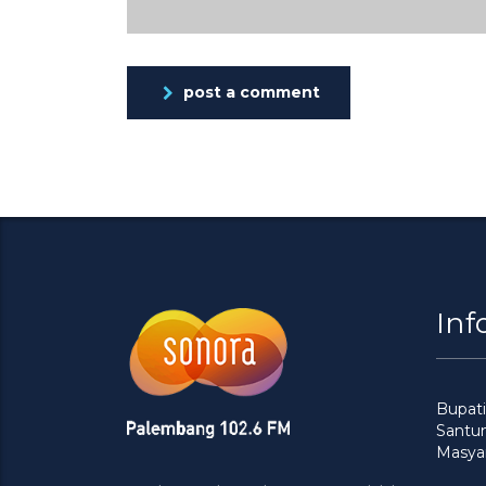
post a comment
Inf
Bupati
Santu
Masya