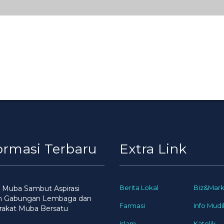
ormasi Terbaru
Extra Link
Berita Lokal
Biz&Mark
 Muba Sambut Aspirasi
n Gabungan Lembaga dan
Farmasi
Info Mudi
rakat Muba Bersatu
Islam
Katolik