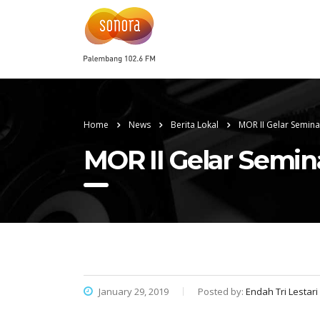
Home
News
Berita Lokal
MOR II Gelar Semina
MOR II Gelar Semina
January 29, 2019
Posted by:
Endah Tri Lestari