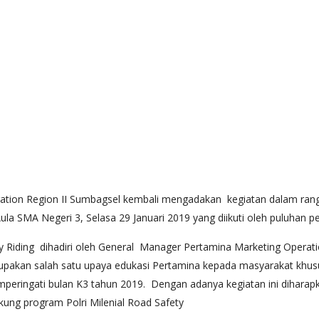
on Region II Sumbagsel kembali mengadakan kegiatan dalam rangka
a SMA Negeri 3, Selasa 29 Januari 2019 yang diikuti oleh puluhan p
ety Riding dihadiri oleh General Manager Pertamina Marketing Operat
upakan salah satu upaya edukasi Pertamina kepada masyarakat khu
mperingati bulan K3 tahun 2019. Dengan adanya kegiatan ini dihara
ng program Polri Milenial Road Safety