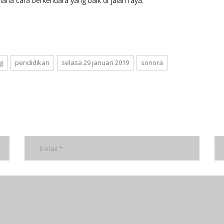
mana cara berkendara yang baik di jalan raya.
ng
pendidikan
selasa 29 januari 2019
sonora