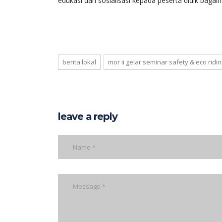
edukasi dan sosialisasi kepada peserta didik bagai
berita lokal
mor ii gelar seminar safety & eco ridi
leave a reply