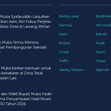
Berita Lokal
Biz&Mark
 Muba Syafaruddin Lanjutkan
iban Aset, Kini Fokus Perjelas
Farmasi
Info Mudi
 Batas Desa di Lawang Wetan
Islam
Katolik
 Muba Temui Mensos,
Kristen
Musik
pat Pembangunan Sekolah
Sosial
Sport
t
Traffic
Travel
 Muba berikan bantuan untuk
Variety Terbaru
Agenda
 kebakaran di Desa Teluk
atan Lais
 dan Wakil Bupati Muba Hadiri
rna Penyampaian Hasil Reses
PRD Tahun 2026