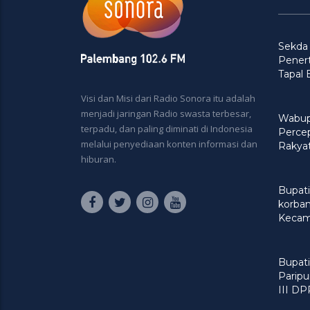
Sekda
Penert
Tapal
Visi dan Misi dari Radio Sonora itu adalah
menjadi jaringan Radio swasta terbesar,
Wabup
terpadu, dan paling diminati di Indonesia
Perce
melalui penyediaan konten informasi dan
Rakya
hiburan.
Bupati
korban
Kecam
Bupati
Paripu
III D