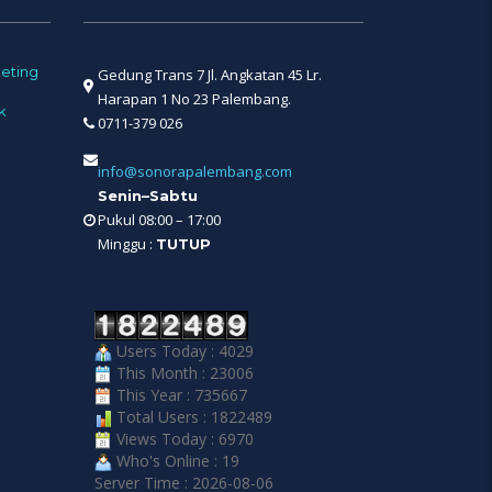
eting
Gedung Trans 7 Jl. Angkatan 45 Lr.
Harapan 1 No 23 Palembang.
k
0711-379 026
info@sonorapalembang.com
Senin–Sabtu
Pukul 08:00 – 17:00
Minggu :
TUTUP
Users Today : 4029
This Month : 23006
This Year : 735667
Total Users : 1822489
Views Today : 6970
Who's Online : 19
Server Time : 2026-08-06