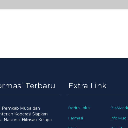
ormasi Terbaru
Extra Link
Berita Lokal
Biz&Mark
gi Pemkab Muba dan
erian Koperasi Siapkan
Farmasi
Info Mudi
 Nasional Hilirisasi Kelapa