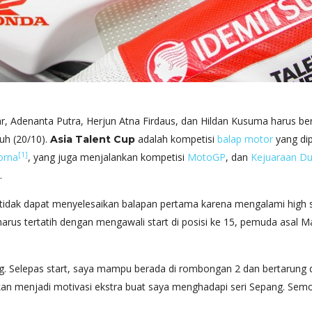
, Adenanta Putra, Herjun Atna Firdaus, dan Hildan Kusuma harus bers
juh (20/10).
adalah kompetisi
balap motor
yang di
Asia Talent Cup
[1]
orna
, yang juga menjalankan kompetisi
MotoGP
, dan
Kejuaraan Du
.
ak dapat menyelesaikan balapan pertama karena mengalami high side
 harus tertatih dengan mengawali start di posisi ke 15, pemuda asa
ang. Selepas start, saya mampu berada di rombongan 2 dan bertarung d
i akan menjadi motivasi ekstra buat saya menghadapi seri Sepang. Sem