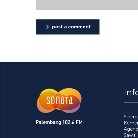
post a comment
Inf
Siner
Kement
Agenda
Sawit