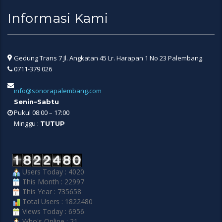
Informasi Kami
Gedung Trans 7 Jl. Angkatan 45 Lr. Harapan 1 No 23 Palembang.
0711-379 026
info@sonorapalembang.com
Senin–Sabtu
Pukul 08:00 – 17:00
Minggu :
TUTUP
Users Today : 4020
This Month : 22997
This Year : 735658
Total Users : 1822480
Views Today : 6956
Who's Online : 21