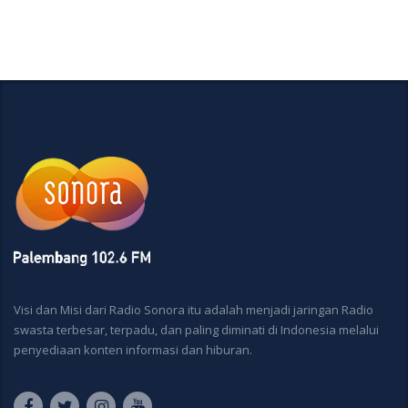
Visi dan Misi dari Radio Sonora itu adalah menjadi jaringan Radio
swasta terbesar, terpadu, dan paling diminati di Indonesia melalui
penyediaan konten informasi dan hiburan.