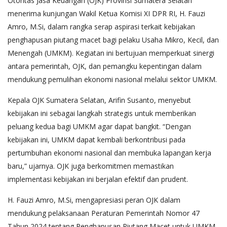
Otoritas Jasa Keuangan (OJK) Provinsi Sumatera Selatan
menerima kunjungan Wakil Ketua Komisi XI DPR RI, H. Fauzi
Amro, M.Si, dalam rangka serap aspirasi terkait kebijakan
penghapusan piutang macet bagi pelaku Usaha Mikro, Kecil, dan
Menengah (UMKM). Kegiatan ini bertujuan memperkuat sinergi
antara pemerintah, OJK, dan pemangku kepentingan dalam
mendukung pemulihan ekonomi nasional melalui sektor UMKM.
Kepala OJK Sumatera Selatan, Arifin Susanto, menyebut
kebijakan ini sebagai langkah strategis untuk memberikan
peluang kedua bagi UMKM agar dapat bangkit. “Dengan
kebijakan ini, UMKM dapat kembali berkontribusi pada
pertumbuhan ekonomi nasional dan membuka lapangan kerja
baru,” ujarnya. OJK juga berkomitmen memastikan
implementasi kebijakan ini berjalan efektif dan prudent.
H. Fauzi Amro, M.Si, mengapresiasi peran OJK dalam
mendukung pelaksanaan Peraturan Pemerintah Nomor 47
Tahun 2024 tentang Penghapusan Piutang Macet untuk UMKM.