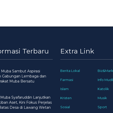
ormasi Terbaru
Extra Link
Berita Lokal
Biz&Mark
 Muba Sambut Aspirasi
n Gabungan Lembaga dan
Farmasi
Info Mudi
rakat Muba Bersatu
Islam
Katolik
 Muba Syafaruddin Lanjutkan
Kristen
Musik
iban Aset, Kini Fokus Perjelas
Sosial
Sport
 Batas Desa di Lawang Wetan