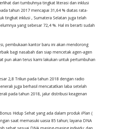
lihat dari tumbuhnya tingkat literasi dan inklusi
pada tahun 2017 mencapai 31,64 % diatas rata-
 tingkat inklusi , Sumatera Selatan juga telah
elumnya yang sebesar 72,4 %. Hal ini berarti sudah
nsi, pembukaan kantor baru ini akan mendorong
terbaik bagi nasabah dan siap mencetak agen-agen
sat pun akan terus kami lakukan untuk pertumbuhan
esar 2,8 Triliun pada tahun 2018 dengan radio
Generali juga berhasil mencatatkan laba setelah
erali pada tahun 2018, jalur distribusi keagenan
ti Bonus Hidup Sehat yang ada dalam produk iPlan (
ungan saat memasuki uasia 85 tahun; layana DNA
bih sehat sesuai DNA masing-masing individu; dan