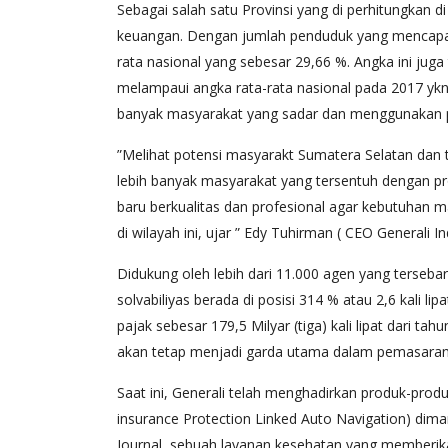
Sebagai salah satu Provinsi yang di perhitungkan di
keuangan. Dengan jumlah penduduk yang mencapai 8
rata nasional yang sebesar 29,66 %. Angka ini juga
melampaui angka rata-rata nasional pada 2017 ykni
banyak masyarakat yang sadar dan menggunakan p
”Melihat potensi masyarakt Sumatera Selatan dan
lebih banyak masyarakat yang tersentuh dengan pr
baru berkualitas dan profesional agar kebutuhan 
di wilayah ini, ujar ” Edy Tuhirman ( CEO Generali I
Didukung oleh lebih dari 11.000 agen yang tersebar
solvabiliyas berada di posisi 314 % atau 2,6 kali l
pajak sebesar 179,5 Milyar (tiga) kali lipat dari t
akan tetap menjadi garda utama dalam pemasaran
Saat ini, Generali telah menghadirkan produk-produ
insurance Protection Linked Auto Navigation) di
Journal, sebuah layanan kesehatan yang memberika