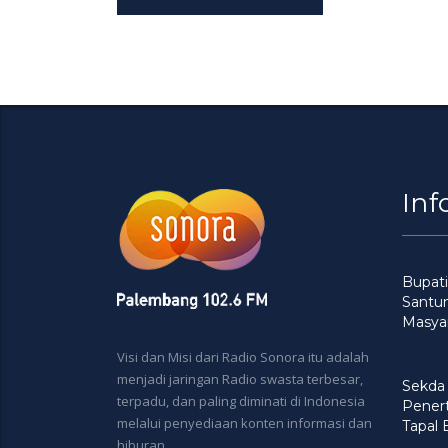
Inf
Bupati
Santu
Masya
Visi dan Misi dari Radio Sonora itu adalah
menjadi jaringan Radio swasta terbesar,
Sekda
terpadu, dan paling diminati di Indonesia
Penert
melalui penyediaan konten informasi dan
Tapal
hiburan.