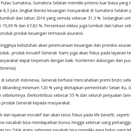
 Pulau Sumatera, Sumatera Selatan memiliki potensi luar biasa yang ter
,3 juta ,tingkat literasi keuangan masyarakat di Sumatera Selatan 
 tumbuh dari tahun 2016 yang semula sebesar 31,3 %. Sedangkan untuk
 73,09 % dan 67,82 %. Persentase inklusi juga tumbuh dari tahun seb
roduk-produk keuangan termasuk asuransi.
 tingginya kebutuhan akan perencanaan keuangan dan proteksi asura
oduk- produk inovatif Generali. Kami juga akan fokus pada layanan 
masyarakat dapat terpenuhi dengan baik. Komitmen dukungan dari pu
ndonesia).
 di seluruh Indonesia, Generali berhasil mencatatkan premi bruto seb
ipat dibanding minimum 120 % yang ditetapkan pemerintah/ Selain itu, 
ahun sebelumnya. Berkontribusi sebesar 55 % dari seluruh penjualan Gen
 produk Generali kepada masyarakat.
k dan layanan inovatif dan akan terus fokus pada life benefit, seper
mana nasabah bisa mendapatkan bonus hingga sebesar uang pertangg
n tes DNA gratis sehingga nasabah bisa memiliki gaya hidup yang le