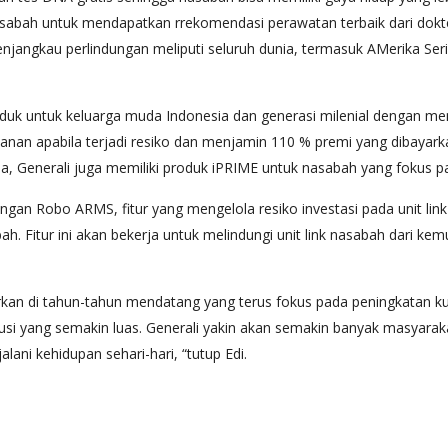
abah untuk mendapatkan rrekomendasi perawatan terbaik dari dokter
njangkau perlindungan meliputi seluruh dunia, termasuk AMerika Ser
roduk untuk keluarga muda Indonesia dan generasi milenial dengan 
bulanan apabila terjadi resiko dan menjamin 110 % premi yang dibayar
, Generali juga memiliki produk iPRIME untuk nasabah yang fokus pada
i dengan Robo ARMS, fitur yang mengelola resiko investasi pada unit 
bah. Fitur ini akan bekerja untuk melindungi unit link nasabah dari 
rkan di tahun-tahun mendatang yang terus fokus pada peningkatan ku
ribusi yang semakin luas. Generali yakin akan semakin banyak masyara
ani kehidupan sehari-hari, “tutup Edi.