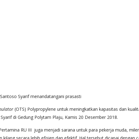
 Santoso Syarif menandatangani prasasti
mulator
(OTS) Polypropylene untuk meningkatkan kapasitas dan kualitas 
 Syarif di Gedung Polytam Plaju, Kamis 20 Desember 2018.
tamina RU III juga menjadi sarana untuk para pekerja muda, milen
ilang secara lebih efisien dan efektif. Hal tersebut dicapai dengan