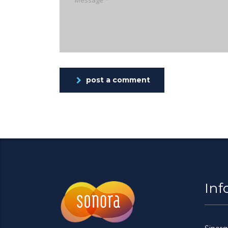
post a comment
Inf