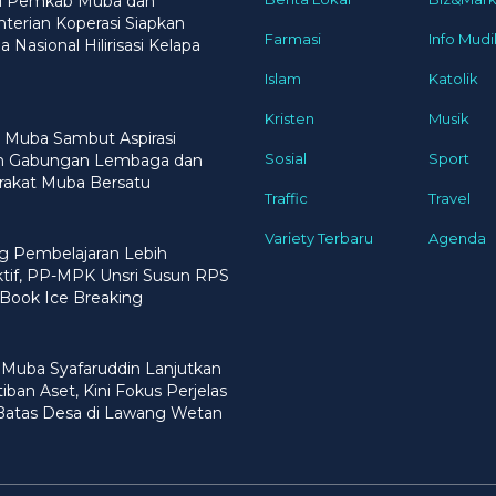
gi Pemkab Muba dan
erian Koperasi Siapkan
Farmasi
Info Mudi
 Nasional Hilirisasi Kelapa
Islam
Katolik
Kristen
Musik
 Muba Sambut Aspirasi
Sosial
Sport
n Gabungan Lembaga dan
rakat Muba Bersatu
Traffic
Travel
Variety Terbaru
Agenda
g Pembelajaran Lebih
ktif, PP-MPK Unsri Susun RPS
Book Ice Breaking
 Muba Syafaruddin Lanjutkan
iban Aset, Kini Fokus Perjelas
 Batas Desa di Lawang Wetan