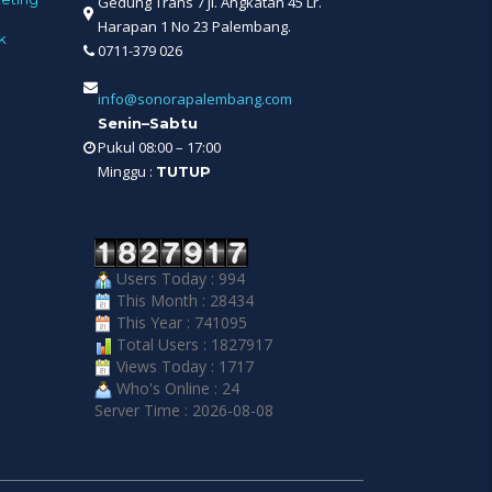
Gedung Trans 7 Jl. Angkatan 45 Lr.
Harapan 1 No 23 Palembang.
k
0711-379 026
info@sonorapalembang.com
Senin–Sabtu
Pukul 08:00 – 17:00
Minggu :
TUTUP
Users Today : 994
This Month : 28434
This Year : 741095
Total Users : 1827917
Views Today : 1717
Who's Online : 24
Server Time : 2026-08-08