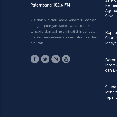
Siner
Kement
Agenda
Sawit
Visi dan Misi dari Radio Sonora itu adalah
menjadi jaringan Radio swasta terbesar,
terpadu, dan paling diminati di Indonesia
Bupati
melalui penyediaan konten informasi dan
Santu
hiburan.
Masya
Doron
Intera
dan E-
Sekda
Penert
Tapal