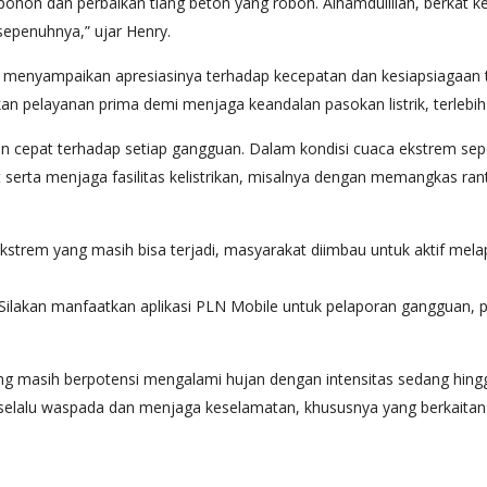
ohon dan perbaikan tiang beton yang roboh. Alhamdulillah, berkat ke
sepenuhnya,” ujar Henry.
menyampaikan apresiasinya terhadap kecepatan dan kesiapsiagaan ti
layanan prima demi menjaga keandalan pasokan listrik, terlebih lagi
cepat terhadap setiap gangguan. Dalam kondisi cuaca ekstrem seper
erta menjaga fasilitas kelistrikan, misalnya dengan memangkas ranti
kstrem yang masih bisa terjadi, masyarakat diimbau untuk aktif melap
 Silakan manfaatkan aplikasi PLN Mobile untuk pelaporan gangguan, p
 masih berpotensi mengalami hujan dengan intensitas sedang hingga 
alu waspada dan menjaga keselamatan, khususnya yang berkaitan deng