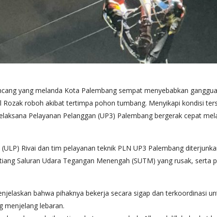
ncang yang melanda Kota Palembang sempat menyebabkan gangguan ser
dul Rozak roboh akibat tertimpa pohon tumbang. Menyikapi kondisi ter
 Pelaksana Pelayanan Pelanggan (UP3) Palembang bergerak cepat mel
n (ULP) Rivai dan tim pelayanan teknik PLN UP3 Palembang diterjun
ang Saluran Udara Tegangan Menengah (SUTM) yang rusak, serta perba
elaskan bahwa pihaknya bekerja secara sigap dan terkoordinasi u
g menjelang lebaran.