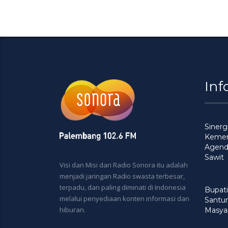
Inf
Siner
Kement
Agenda
Sawit
Visi dan Misi dari Radio Sonora itu adalah
menjadi jaringan Radio swasta terbesar,
terpadu, dan paling diminati di Indonesia
Bupati
melalui penyediaan konten informasi dan
Santu
hiburan.
Masya