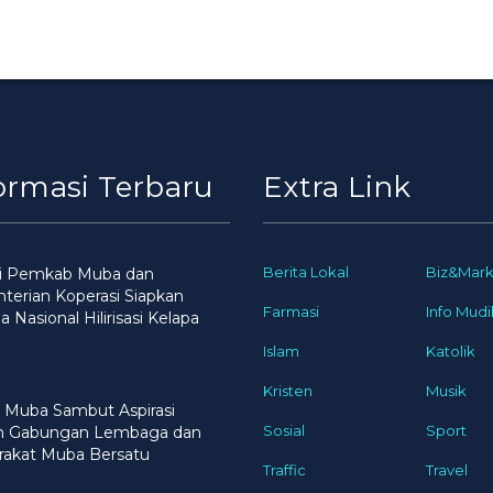
ormasi Terbaru
Extra Link
Berita Lokal
Biz&Mark
gi Pemkab Muba dan
erian Koperasi Siapkan
Farmasi
Info Mudi
 Nasional Hilirisasi Kelapa
Islam
Katolik
Kristen
Musik
 Muba Sambut Aspirasi
Sosial
Sport
n Gabungan Lembaga dan
rakat Muba Bersatu
Traffic
Travel