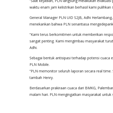
“Saat kejadian, PLN langsung melakukan evakuasi p
waktu enam jam kelistrikan berhasil kami pulihkan 
General Manager PLN UID S2JB, Adhi Herlambang, 
menekankan bahwa PLN senantiasa mengedepankan pe
“Kami terus berkomitmen untuk memberikan respon 
sangat penting. Kami mengimbau masyarakat turut s
Adhi.
Sebagai bentuk antisipasi terhadap potensi cuaca e
PLN Mobile.
“PLN memonitor seluruh laporan secara real time.
tambah Henry.
Berdasarkan prakiraan cuaca dari BMKG, Palembang
malam hari. PLN mengingatkan masyarakat untuk sel