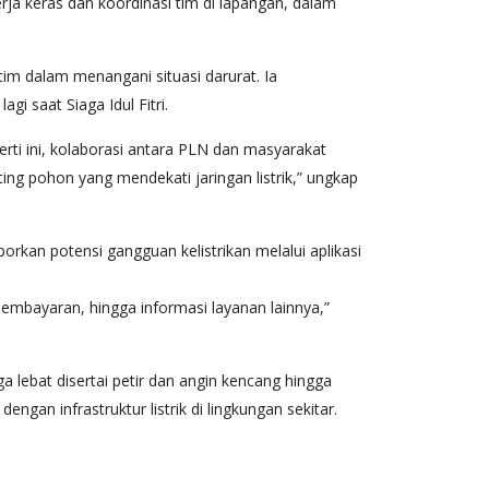
rja keras dan koordinasi tim di lapangan, dalam
m dalam menangani situasi darurat. Ia
 saat Siaga Idul Fitri.
ti ini, kolaborasi antara PLN dan masyarakat
ng pohon yang mendekati jaringan listrik,” ungkap
orkan potensi gangguan kelistrikan melalui aplikasi
embayaran, hingga informasi layanan lainnya,”
lebat disertai petir dan angin kencang hingga
an infrastruktur listrik di lingkungan sekitar.