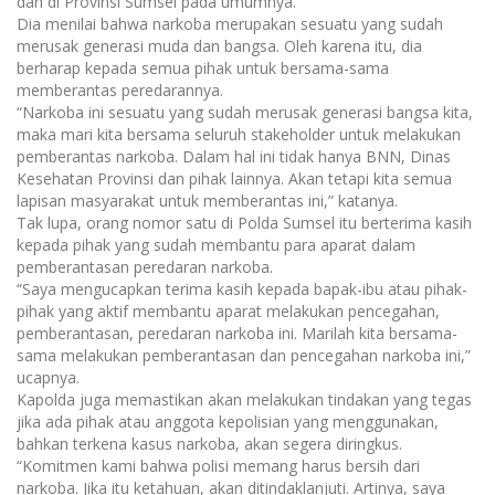
dan di Provinsi Sumsel pada umumnya.
Dia menilai bahwa narkoba merupakan sesuatu yang sudah
merusak generasi muda dan bangsa. Oleh karena itu, dia
berharap kepada semua pihak untuk bersama-sama
memberantas peredarannya.
“Narkoba ini sesuatu yang sudah merusak generasi bangsa kita,
maka mari kita bersama seluruh stakeholder untuk melakukan
pemberantas narkoba. Dalam hal ini tidak hanya BNN, Dinas
Kesehatan Provinsi dan pihak lainnya. Akan tetapi kita semua
lapisan masyarakat untuk memberantas ini,” katanya.
Tak lupa, orang nomor satu di Polda Sumsel itu berterima kasih
kepada pihak yang sudah membantu para aparat dalam
pemberantasan peredaran narkoba.
“Saya mengucapkan terima kasih kepada bapak-ibu atau pihak-
pihak yang aktif membantu aparat melakukan pencegahan,
pemberantasan, peredaran narkoba ini. Marilah kita bersama-
sama melakukan pemberantasan dan pencegahan narkoba ini,”
ucapnya.
Kapolda juga memastikan akan melakukan tindakan yang tegas
jika ada pihak atau anggota kepolisian yang menggunakan,
bahkan terkena kasus narkoba, akan segera diringkus.
“Komitmen kami bahwa polisi memang harus bersih dari
narkoba. Jika itu ketahuan, akan ditindaklanjuti. Artinya, saya