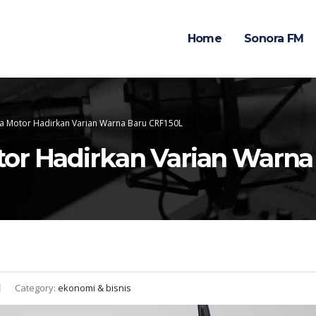
Home
Sonora FM
a Motor Hadirkan Varian Warna Baru CRF150L
tor Hadirkan Varian Warna
Category:
ekonomi & bisnis