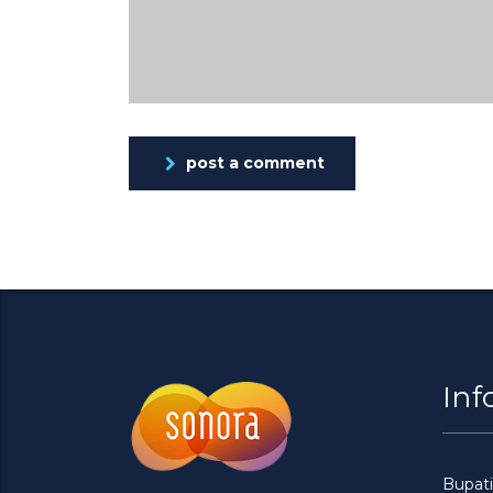
post a comment
Inf
Bupati