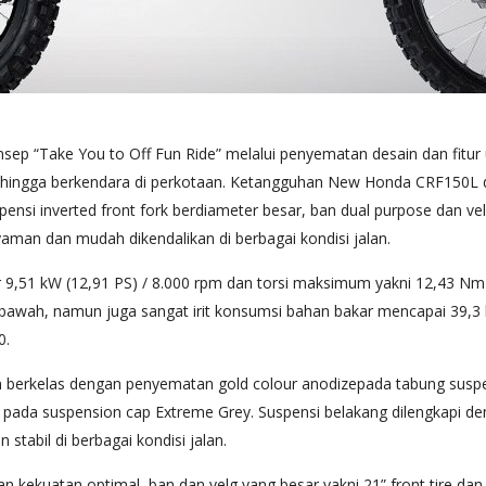
 “Take You to Off Fun Ride” melalui penyematan desain dan fitur u
ring, hingga berkendara di perkotaan. Ketangguhan New Honda CRF150
uspensi inverted front fork berdiameter besar, ban dual purpose dan v
an dan mudah dikendalikan di berbagai kondisi jalan.
9,51 kW (12,91 PS) / 8.000 rpm dan torsi maksimum yakni 12,43 Nm 
bawah, namun juga sangat irit konsumsi bahan bakar mencapai 39,3
0.
berkelas dengan penyematan gold colour anodizepada tabung suspe
pada suspension cap Extreme Grey. Suspensi belakang dilengkapi de
stabil di berbagai kondisi jalan.
 kekuatan optimal, ban dan velg yang besar yakni 21” front tire dan 