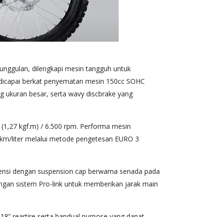
nggulan, dilengkapi mesin tangguh untuk
L dicapai berkat penyematan mesin 150cc SOHC
elg ukuran besar, serta wavy discbrake yang
(1,27 kgf.m) / 6.500 rpm. Performa mesin
 km/liter melalui metode pengetesan EURO 3
nsi dengan suspension cap berwarna senada pada
ngan sistem Pro-link untuk memberikan jarak main
18” reartire serta bandual purpose yang dapat