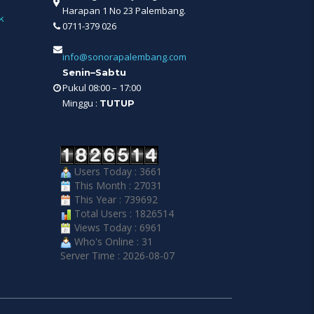
Harapan 1 No 23 Palembang.
k
0711-379 026
info@sonorapalembang.com
Senin–Sabtu
Pukul 08:00 – 17:00
Minggu :
TUTUP
Users Today : 3661
This Month : 27031
This Year : 739692
Total Users : 1826514
Views Today : 6961
Who's Online : 31
Server Time : 2026-08-07