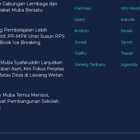
n Gabungan Lembaga dan
Farmasi
Info Mudi
rakat Muba Bersatu
Islam
Katolik
g Pembelajaran Lebih
Kristen
Musik
ktif, PP-MPK Unsri Susun RPS
Sosial
Sport
Book Ice Breaking
Traffic
Travel
 Muba Syafaruddin Lanjutkan
Variety Terbaru
Agenda
iban Aset, Kini Fokus Perjelas
 Batas Desa di Lawang Wetan
 Muba Temui Mensos,
pat Pembangunan Sekolah
t