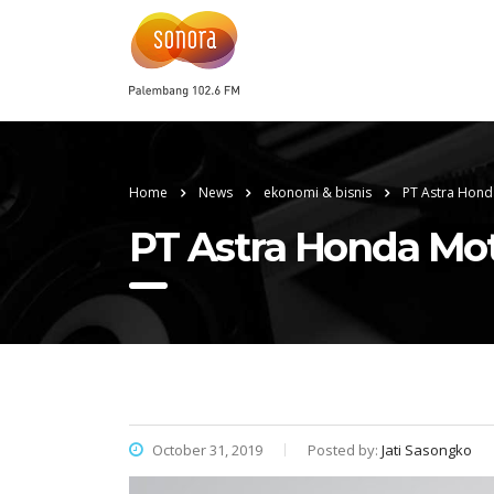
Home
News
ekonomi & bisnis
PT Astra Hond
PT Astra Honda Mo
October 31, 2019
Posted by:
Jati Sasongko