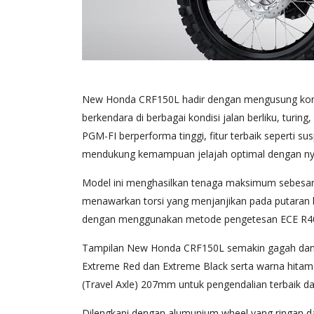
New Honda CRF150L hadir dengan mengusung konsep
berkendara di berbagai kondisi jalan berliku, tu
PGM-FI berperforma tinggi, fitur terbaik seperti s
mendukung kemampuan jelajah optimal dengan nyam
Model ini menghasilkan tenaga maksimum sebesar 
menawarkan torsi yang menjanjikan pada putaran 
dengan menggunakan metode pengetesan ECE R4
Tampilan New Honda CRF150L semakin gagah dan 
Extreme Red dan Extreme Black serta warna hitam 
(Travel Axle) 207mm untuk pengendalian terbaik dan 
Dilengkapi dengan alumunium wheel yang ringan dan