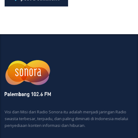
Visi dan Misi dari Radio Sonora itu adalah menjadi jaringan Radio
swasta terbesar, terpadu, dan paling diminati di Indonesia melalui
penyediaan konten informasi dan hiburan.