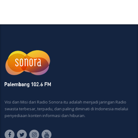
Visi dan Misi dari Radio Sonora itu adalah menjadi jaringan Radio
swasta terbesar, terpadu, dan paling diminati di Indonesia melalui
penyediaan konten informasi dan hiburan.