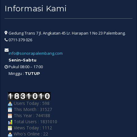
Informasi Kami
Gedung Trans 7 Jl. Angkatan 45 Lr. Harapan 1 No 23 Palembang.
0711-379 026
info@sonorapalembang.com
Senin–Sabtu
Pukul 08:00 – 17:00
Minggu :
TUTUP
Users Today : 598
This Month : 31527
This Year : 744188
Total Users : 1831010
Views Today : 1112
Who's Online : 22