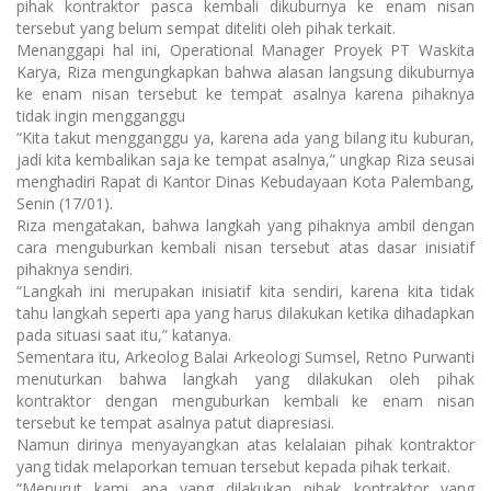
pihak kontraktor pasca kembali dikuburnya ke enam nisan
tersebut yang belum sempat diteliti oleh pihak terkait.
Menanggapi hal ini, Operational Manager Proyek PT Waskita
Karya, Riza mengungkapkan bahwa alasan langsung dikuburnya
ke enam nisan tersebut ke tempat asalnya karena pihaknya
tidak ingin mengganggu
“Kita takut mengganggu ya, karena ada yang bilang itu kuburan,
jadi kita kembalikan saja ke tempat asalnya,” ungkap Riza seusai
menghadiri Rapat di Kantor Dinas Kebudayaan Kota Palembang,
Senin (17/01).
Riza mengatakan, bahwa langkah yang pihaknya ambil dengan
cara menguburkan kembali nisan tersebut atas dasar inisiatif
pihaknya sendiri.
“Langkah ini merupakan inisiatif kita sendiri, karena kita tidak
tahu langkah seperti apa yang harus dilakukan ketika dihadapkan
pada situasi saat itu,” katanya.
Sementara itu, Arkeolog Balai Arkeologi Sumsel, Retno Purwanti
menuturkan bahwa langkah yang dilakukan oleh pihak
kontraktor dengan menguburkan kembali ke enam nisan
tersebut ke tempat asalnya patut diapresiasi.
Namun dirinya menyayangkan atas kelalaian pihak kontraktor
yang tidak melaporkan temuan tersebut kepada pihak terkait.
“Menurut kami apa yang dilakukan pihak kontraktor yang