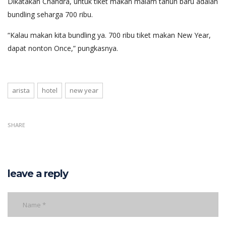
Dikatakan Chandra, untuk tiket makan malam tahun baru adalah
bundling seharga 700 ribu.
“Kalau makan kita bundling ya. 700 ribu tiket makan New Year,
dapat nonton Once,” pungkasnya.
arista
hotel
new year
SHARE
leave a reply