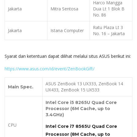
Harco Mangga
Jakarta
Mitra Sentosa
Dua Lt 1 Blok B
No. 86
Ratu Plaza Lt 3
Jakarta
Istana Computer
No. 16 – Jakarta
Syarat dan ketentuan dapat dilihat melalui situs ASUS berikut ini:
https://www.asus.com/id/event/ZenBookGift/
ASUS ZenBook 13 UX333, ZenBook 14
Main Spec.
UX433, ZenBook 15 UX533
Intel Core i5 8265U Quad
Core
Processor
(
6
M Cache, up to
3.4
GHz)
CPU
Intel Core i7
8565U
Quad
Core
Processor
(
8
M Cache, up to