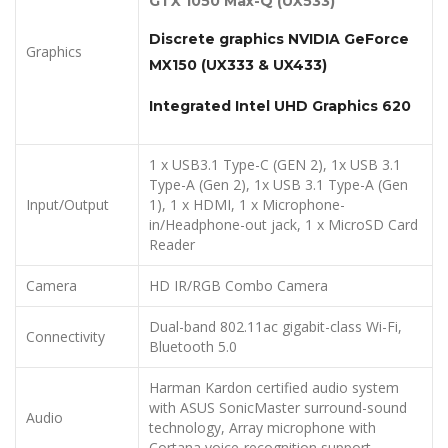
GTX 1050
Max-Q (UX533)
Discrete graphics N
VIDIA
GeForce
Graphics
MX150 (UX333 & UX433)
Integrated Intel UHD Graphics 6
2
0
1 x USB3.1 Type-C (GEN 2), 1x USB 3.1
Type-A (Gen 2), 1x USB 3.1 Type-A (Gen
Input/Output
1), 1 x HDMI, 1 x Microphone-
in/Headphone-out jack, 1 x MicroSD Card
Reader
Camera
HD IR/RGB Combo Camera
Dual-band 802.11ac gigabit-class Wi-Fi,
Connectivity
Bluetooth 5.0
Harman Kardon certified audio system
with ASUS SonicMaster surround-sound
Audio
technology, Array microphone with
Cortana voice-recognition support