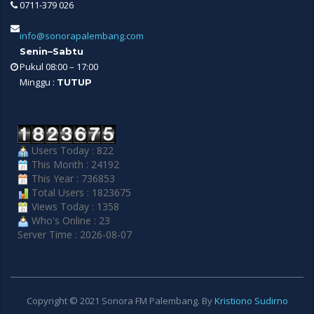
0711-379 026
info@sonorapalembang.com
Senin–Sabtu
Pukul 08:00 – 17:00
Minggu :
TUTUP
Users Today : 822
This Month : 24192
This Year : 736853
Total Users : 1823675
Views Today : 1358
Who's Online : 23
Server Time : 2026-08-07
Copyright © 2021 Sonora FM Palembang. By
Kristiono Sudirno