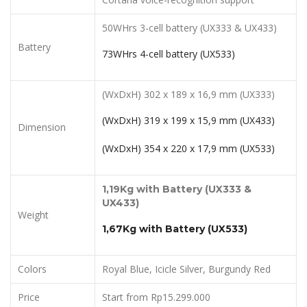
50WHrs 3-cell battery (UX333 & UX433)
Battery
73WHrs 4-cell battery (UX533)
(WxDxH) 302 x 189 x 16,9 mm (UX333)
(WxDxH) 319 x 199 x 15,9 mm (UX433)
Dimension
(WxDxH) 354 x 220 x 17,9 mm (UX533)
1,
19
Kg with Battery
(UX333 &
UX433)
Weight
1,67Kg with Battery (UX533)
Colors
Royal Blue, Icicle Silver, Burgundy Red
Price
Start from Rp15.299.000