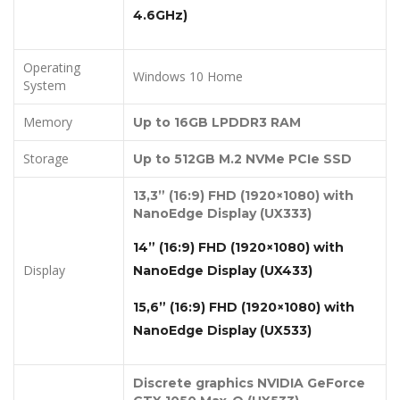
4.
6
GHz)
Operating
Windows 10 Home
System
Memory
Up to
16GB
LPDDR3 RAM
Storage
Up to 512GB
M.2 NVMe PCIe SSD
13,3” (16:9) FHD (1920×1080) with
NanoEdge Display (UX333)
14” (16:9) FHD (1920×1080) with
Display
NanoEdge Display (UX433)
15,6” (16:9) FHD (1920×1080) with
NanoEdge Display (UX533)
Discrete graphics N
VIDIA
GeForce