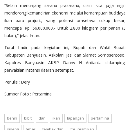
“Selain menunjang sarana prasarana, disini kita juga ingin
mendorong kemandirian ekonomi melalui kemampuan budidaya
ikan para prajurit, yang potensi omsetnya cukup besar,
mencapai Rp. 56.000.000,- untuk 2.800 kilogram per panen (3
bulan),” jelas Iman.
Turut hadir pada kegiatan ini, Bupati dan Wakil Bupati
Kabupaten Banyuasin, Askolani Jasi dan Slamet Somosentoso,
Kapolres Banyuasin AKBP Danny H Ardianta didampingi
perwakilan instansi daerah setempat.
Penulis : Dery
Sumber Foto : Pertamina
benih
bibit
dan
ikan
lapangan
pertamina
sinergi
tebar
tembak dan
tni : resmikan