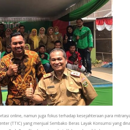
tasi online, namun juga fokus terhadap kesejahteraan para mitranya
Center (TTIC) yang menjual Sembako Beras Layak Konsumsi yang din