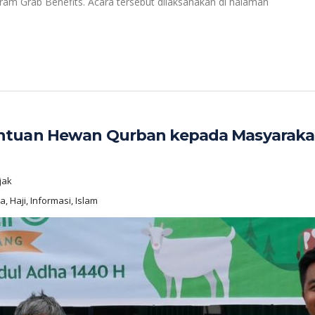
ram Grab Benefits. Acara tersebut dilaksanakan di halaman
ntuan Hewan Qurban kepada Masyarakat
jak
, Haji, Informasi, Islam