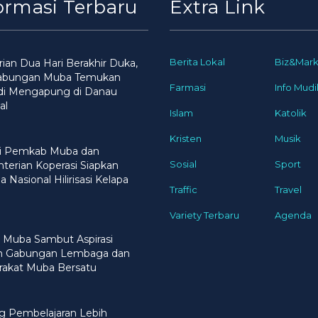
ormasi Terbaru
Extra Link
Berita Lokal
Biz&Mark
ian Dua Hari Berakhir Duka,
abungan Muba Temukan
Farmasi
Info Mudi
di Mengapung di Danau
al
Islam
Katolik
Kristen
Musik
gi Pemkab Muba dan
Sosial
Sport
erian Koperasi Siapkan
 Nasional Hilirisasi Kelapa
Traffic
Travel
Variety Terbaru
Agenda
 Muba Sambut Aspirasi
n Gabungan Lembaga dan
rakat Muba Bersatu
g Pembelajaran Lebih