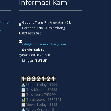
Informasi Kami
eting
Gedung Trans 7 Jl. Angkatan 45 Lr.
Harapan 1 No 23 Palembang.
k
0711-379 026
info@sonorapalembang.com
Senin–Sabtu
Pukul 08:00 – 17:00
Minggu :
TUTUP
Users Today : 1709
This Month : 32638
This Year : 745299
Total Users : 1832121
Views Today : 3113
Who's Online : 18