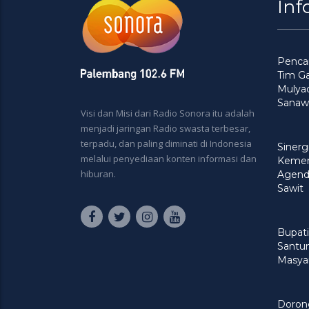
Inf
Pencar
Tim G
Mulya
Sanaw
Visi dan Misi dari Radio Sonora itu adalah
menjadi jaringan Radio swasta terbesar,
terpadu, dan paling diminati di Indonesia
Siner
melalui penyediaan konten informasi dan
Kement
hiburan.
Agenda
Sawit
Bupati
Santu
Masya
Doron