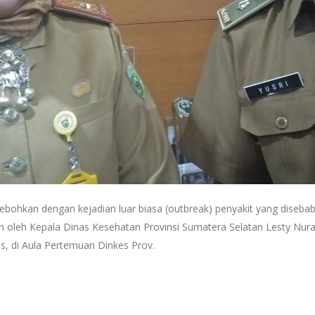
ebohkan dengan kejadian luar biasa (outbreak) penyakit yang diseba
n oleh Kepala Dinas Kesehatan Provinsi Sumatera Selatan Lesty Nura
s, di Aula Pertemuan Dinkes Prov.