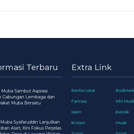
ormasi Terbaru
Extra Link
Berita Lokal
Biz&Mark
 Muba Sambut Aspirasi
n Gabungan Lembaga dan
Farmasi
Info Mudi
rakat Muba Bersatu
Islam
Katolik
 Muba Syafaruddin Lanjutkan
Kristen
Musik
iban Aset, Kini Fokus Perjelas
Sosial
Sport