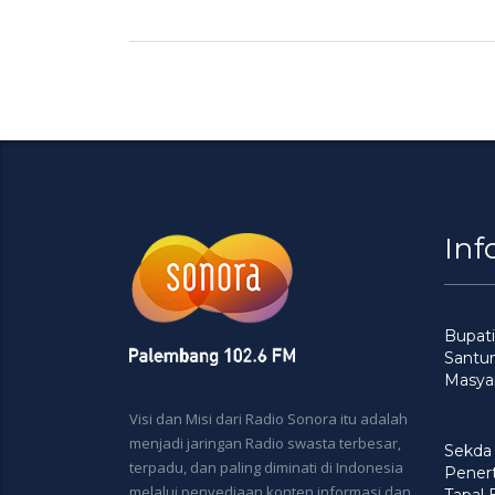
Inf
Bupati
Santu
Masya
Visi dan Misi dari Radio Sonora itu adalah
menjadi jaringan Radio swasta terbesar,
Sekda
terpadu, dan paling diminati di Indonesia
Penert
melalui penyediaan konten informasi dan