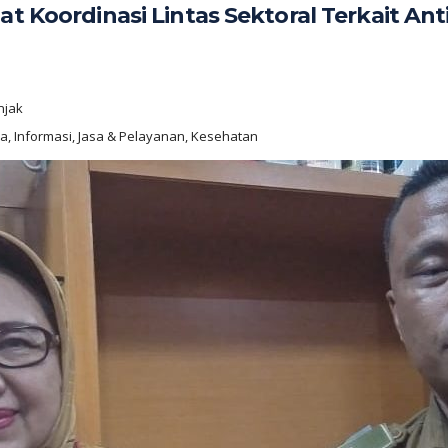
at Koordinasi Lintas Sektoral Terkait Ant
njak
wa, Informasi, Jasa & Pelayanan, Kesehatan