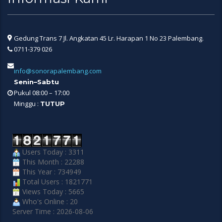
Gedung Trans 7 Jl. Angkatan 45 Lr. Harapan 1 No 23 Palembang.
0711-379 026
info@sonorapalembang.com
Senin–Sabtu
Pukul 08:00 – 17:00
Minggu :
TUTUP
Users Today : 3311
This Month : 22288
This Year : 734949
Total Users : 1821771
Views Today : 5665
Who's Online : 20
Server Time : 2026-08-06