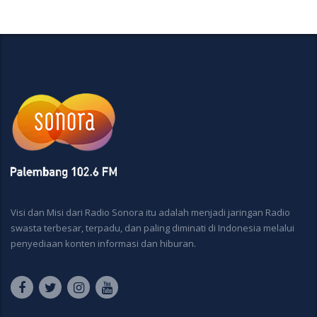
Visi dan Misi dari Radio Sonora itu adalah menjadi jaringan Radio
swasta terbesar, terpadu, dan paling diminati di Indonesia melalui
penyediaan konten informasi dan hiburan.