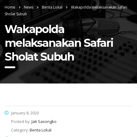
Home
News
Berita Lokal
Wakapolda melaksanakan Safari
Sholat Subuh
Wakapolda
melaksanakan Safari
Sholat Subuh
January 8, 2020
Posted by:
Jati Sasongko
Category:
Berita Lokal