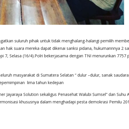
gatkan suluruh pihak untuk tidak menghalang-halangi pemilih member
n hak suara mereka dapat dikenai sanksi pidana, hukumannnya 2 sampa
Kopi 7, Selasa (16/4).Polri bekerjasama dengan TNI menurunkan 775
luruh masyarakat di Sumatera Selatan “ dulur –dulur, sanak saudara
kepemimpinan lima tahun kedepan
er Jayaraya Solution sekaligus Penasehat Walubi Sumsel” dan Suh
rmonisasi khususnya dalam menghadapi pesta demokrasi Pemilu 20