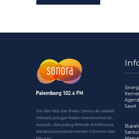
Inf
Siner
Kement
Agenda
Sawit
Visi dan Misi dari Radio Sonora itu adalah
menjadi jaringan Radio swasta terbesar,
terpadu, dan paling diminati di Indonesia
Bupati
melalui penyediaan konten informasi dan
Santu
hiburan.
Masya