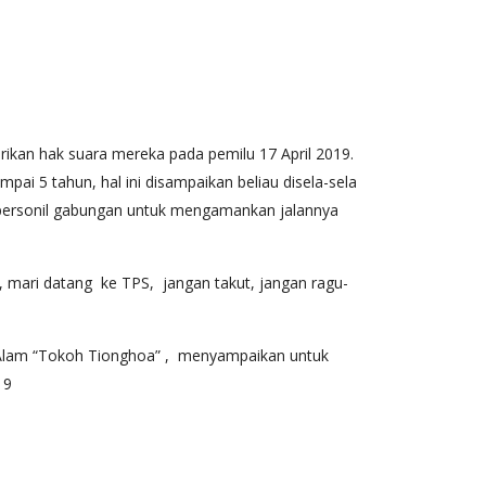
ikan hak suara mereka pada pemilu 17 April 2019.
i 5 tahun, hal ini disampaikan beliau disela-sela
7 personil gabungan untuk mengamankan jalannya
, mari datang ke TPS, jangan takut, jangan ragu-
u Alam “Tokoh Tionghoa” , menyampaikan untuk
19