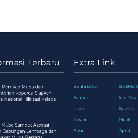
ormasi Terbaru
Extra Link
Berita Lokal
Biz&Mark
gi Pemkab Muba dan
erian Koperasi Siapkan
Farmasi
Info Mudi
 Nasional Hilirisasi Kelapa
Islam
Katolik
Kristen
Musik
 Muba Sambut Aspirasi
Sosial
Sport
n Gabungan Lembaga dan
rakat Muba Bersatu