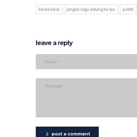
berita lokal
jangan ragu datang ke tps
politik
leave a reply
post a comment