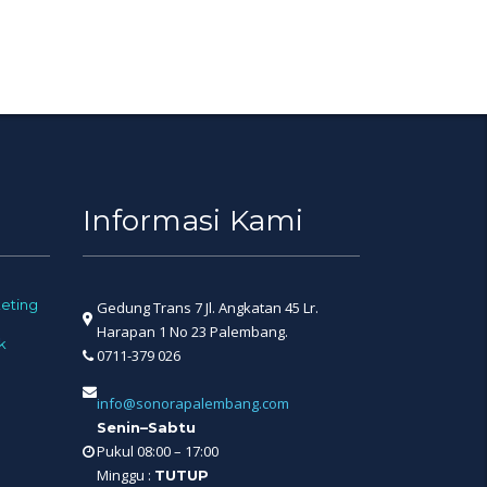
Informasi Kami
eting
Gedung Trans 7 Jl. Angkatan 45 Lr.
Harapan 1 No 23 Palembang.
k
0711-379 026
info@sonorapalembang.com
Senin–Sabtu
Pukul 08:00 – 17:00
Minggu :
TUTUP