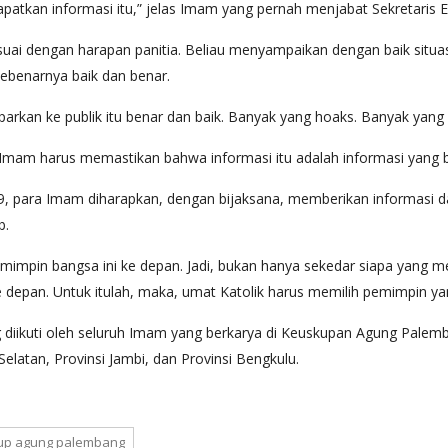
patkan informasi itu,” jelas Imam yang pernah menjabat Sekretaris Ek
suai dengan harapan panitia. Beliau menyampaikan dengan baik situ
ebenarnya baik dan benar.
parkan ke publik itu benar dan baik. Banyak yang hoaks. Banyak yang 
, Imam harus memastikan bahwa informasi itu adalah informasi yang b
19, para Imam diharapkan, dengan bijaksana, memberikan informasi 
b.
mimpin bangsa ini ke depan. Jadi, bukan hanya sekedar siapa yang m
ke depan. Untuk itulah, maka, umat Katolik harus memilih pemimpin yan
iikuti oleh seluruh Imam yang berkarya di Keuskupan Agung Palemba
elatan, Provinsi Jambi, dan Provinsi Bengkulu.
up agung palembang