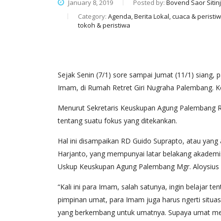
January 8, 2019
Posted by:
Bovend Saor Sitin
Category:
Agenda, Berita Lokal, cuaca & peristiwa
tokoh & peristiwa
Sejak Senin (7/1) sore sampai Jumat (11/1) siang,
Imam, di Rumah Retret Giri Nugraha Palembang. Kegia
Menurut Sekretaris Keuskupan Agung Palembang R
tentang suatu fokus yang ditekankan.
Hal ini disampaikan RD Guido Suprapto, atau yang
Harjanto, yang mempunyai latar belakang akademis b
Uskup Keuskupan Agung Palembang Mgr. Aloysius 
“Kali ini para Imam, salah satunya, ingin belajar t
pimpinan umat, para Imam juga harus ngerti situasi
yang berkembang untuk umatnya. Supaya umat mend