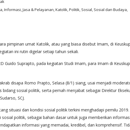
jak
, Informasi, Jasa & Pelayanan, Katolik, Politik, Sosial, Sosial dan Budaya,
 para pimpinan umat Katolik, atau yang biasa disebut Imam, di Keusk
tan ini rutin digelar setiap tahun sekali.
D Guido Suprapto, pada kegiatan Studi Imam, para Imam di Keusku
 akrab disapa Romo Prapto, Selasa (8/1) siang, usai menjadi moderat
idang sosial politik, serta pernah menjabat sebagai Direktur Eksekuti
Sudarso, SCJ.
entang situasi dan kondisi sosial politik terkini menghadapi pemilu 20
 sosial politik, sebagai bahan dasar untuk juga memberikan informasi y
apatkan informasi yang memadai, kredibel, dan komprehensif. Tida