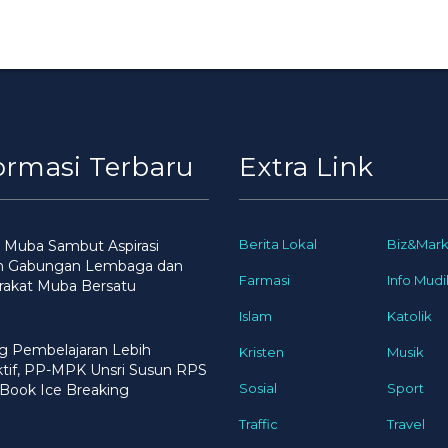
ormasi Terbaru
Extra Link
Berita Lokal
Biz&Mark
 Muba Sambut Aspirasi
n Gabungan Lembaga dan
Farmasi
Info Mudi
rakat Muba Bersatu
Islam
Katolik
g Pembelajaran Lebih
Kristen
Musik
ktif, PP-MPK Unsri Susun RPS
Sosial
Sport
Book Ice Breaking
Traffic
Travel