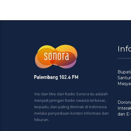
Inf
Bupati
Santu
Masya
Visi dan Misi dari Radio Sonora itu adalah
menjadi jaringan Radio swasta terbesar,
Doron
terpadu, dan paling diminati di Indonesia
Intera
melalui penyediaan konten informasi dan
dan E-
hiburan.