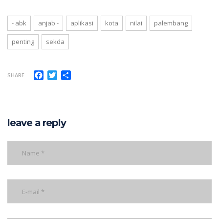
- abk
anjab -
aplikasi
kota
nilai
palembang
penting
sekda
Facebook
Twitter
Share
SHARE
leave a reply