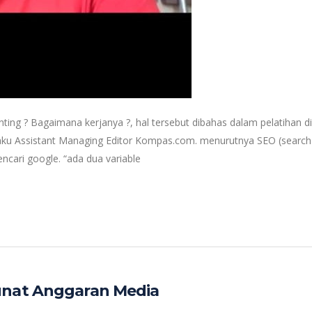
g ? Bagaimana kerjanya ?, hal tersebut dibahas dalam pelatihan di
ku Assistant Managing Editor Kompas.com. menurutnya SEO (search
encari google. “ada dua variable
unat Anggaran Media