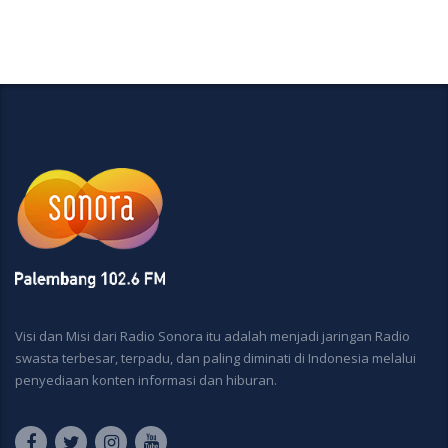
Visi dan Misi dari Radio Sonora itu adalah menjadi jaringan Radio
swasta terbesar, terpadu, dan paling diminati di Indonesia melalui
penyediaan konten informasi dan hiburan.