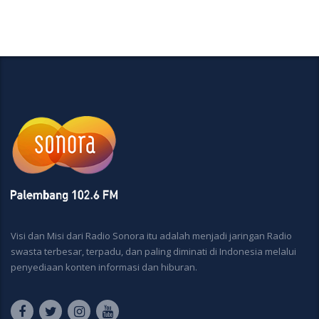
Visi dan Misi dari Radio Sonora itu adalah menjadi jaringan Radio
swasta terbesar, terpadu, dan paling diminati di Indonesia melalui
penyediaan konten informasi dan hiburan.