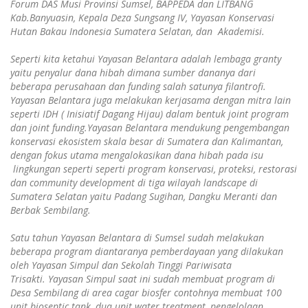
Forum DAS Musi Provinsi Sumsel, BAPPEDA dan LITBANG
Kab.Banyuasin, Kepala Deza Sungsang IV, Yayasan Konservasi
Hutan Bakau Indonesia Sumatera Selatan, dan Akademisi.
Seperti kita ketahui Yayasan Belantara adalah lembaga granty
yaitu penyalur dana hibah dimana sumber dananya dari
beberapa perusahaan dan funding salah satunya filantrofi.
Yayasan Belantara juga melakukan kerjasama dengan mitra lain
seperti IDH ( Inisiatif Dagang Hijau) dalam bentuk joint program
dan joint funding.Yayasan Belantara mendukung pengembangan
konservasi ekosistem skala besar di Sumatera dan Kalimantan,
dengan fokus utama mengalokasikan dana hibah pada isu
lingkungan seperti seperti program konservasi, proteksi, restorasi
dan community development di tiga wilayah landscape di
Sumatera Selatan yaitu Padang Sugihan, Dangku Meranti dan
Berbak Sembilang.
Satu tahun Yayasan Belantara di Sumsel sudah melakukan
beberapa program diantaranya pemberdayaan yang dilakukan
oleh Yayasan Simpul dan Sekolah Tinggi Pariwisata
Trisakti.
Yayasan Simpul saat ini sudah membuat program di
Desa Sembilang di area cagar biosfer contohnya membuat 100
unit bioseptic tank, dua unit water treatment, pengelolaan