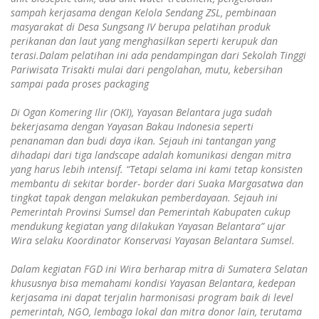
sampah kerjasama dengan Kelola Sendang ZSL, pembinaan
masyarakat di Desa Sungsang IV berupa pelatihan produk
perikanan dan laut yang menghasilkan seperti kerupuk dan
terasi.Dalam pelatihan ini ada pendampingan dari Sekolah Tinggi
Pariwisata Trisakti mulai dari pengolahan, mutu, kebersihan
sampai pada proses packaging
Di Ogan Komering Ilir (OKI), Yayasan Belantara juga sudah
bekerjasama dengan Yayasan Bakau Indonesia seperti
penanaman dan budi daya ikan.
Sejauh ini tantangan yang
dihadapi dari tiga landscape adalah komunikasi dengan mitra
yang harus lebih intensif. “Tetapi selama ini kami tetap konsisten
membantu di sekitar border- border dari Suaka Margasatwa dan
tingkat tapak dengan melakukan pemberdayaan. Sejauh ini
Pemerintah Provinsi Sumsel dan Pemerintah Kabupaten cukup
mendukung kegiatan yang dilakukan Yayasan Belantara” ujar
Wira selaku Koordinator Konservasi Yayasan Belantara Sumsel.
Dalam kegiatan FGD ini Wira berharap mitra di Sumatera Selatan
khususnya bisa memahami kondisi Yayasan Belantara, kedepan
kerjasama ini dapat terjalin harmonisasi program baik di level
pemerintah, NGO, lembaga lokal dan mitra donor lain, terutama