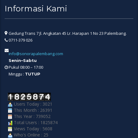
Informasi Kami
Gedung Trans 7 Jl. Angkatan 45 Lr. Harapan 1 No 23 Palembang.
0711-379 026
info@sonorapalembang.com
Senin–Sabtu
Pukul 08:00 – 17:00
Minggu :
TUTUP
Users Today : 3021
This Month : 26391
This Year : 739052
Total Users : 1825874
Views Today : 5608
Who's Online : 25